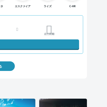
ンタ
エスクァイア
ライズ
C-HR
走行距離
る