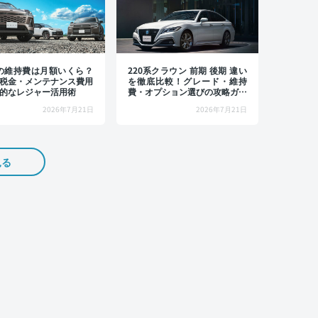
4の維持費は月額いくら？
220系クラウン 前期 後期 違い
税金・メンテナンス費用
を徹底比較！グレード・維持
的なレジャー活用術
費・オプション選びの攻略ガイ
ド
2026年7月21日
2026年7月21日
見る