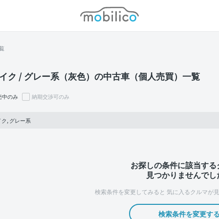
モビリコ
覧
イク / グレー系（灰色）の中古車（個人売買）一覧
売中のみ
納期交渉可のみ
ク, グレー系
お探しの条件に該当する
見つかりませんでし
検索条件を変更してみると
気に入るクルマが見
検索条件を変更す