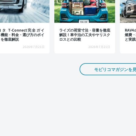
タ T-Connect完全ガイ
ライズの荷室寸法・容量を徹底
RAV
：機能・料金・選び方のポイ
解説！車中泊の工夫やヤリスク
燃費・
トを徹底解説
ロスとの比較
と実践
2026年7月21日
2026年7月21日
モビリコマガジンを