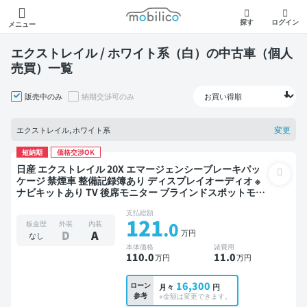
モビリコ
探す
ログイン
メニュー
エクストレイル / ホワイト系（白）の中古車（個人
売買）一覧
販売中のみ
納期交渉可のみ
変更
エクストレイル, ホワイト系
短納期
価格交渉OK
日産 エクストレイル 20X エマージェンシーブレーキパッ
ケージ 禁煙車 整備記録簿あり ディスプレイオーディオ ※
ナビキットあり TV 後席モニター ブラインドスポットモニ
ター デジタルインナーミラー オートクルーズ 3列シート
支払総額
スマートキー ETC 電動バックドア バックモニター 全方位
121
.0
板金歴
外装
内装
カメラ ドライブレコーダー 衝突軽減 7人乗り
万円
D
A
なし
本体価格
諸費用
110
.0
11
.0
万円
万円
16,300
ローン
月々
円
参考
※金額は変更できます。