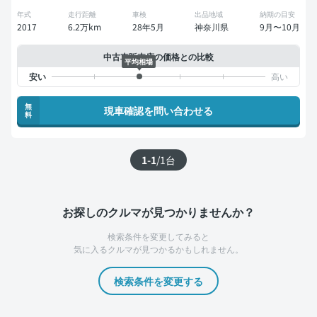
年式
走行距離
車検
出品地域
納期の目安
2017
6.2万km
28年5月
神奈川県
9月〜10月
中古車販売店の価格との比較
平均相場
無
現車確認を問い合わせる
料
1-1
/
1
台
お探しのクルマが見つかりませんか？
検索条件を変更してみると
気に入るクルマが見つかるかもしれません。
検索条件を変更する