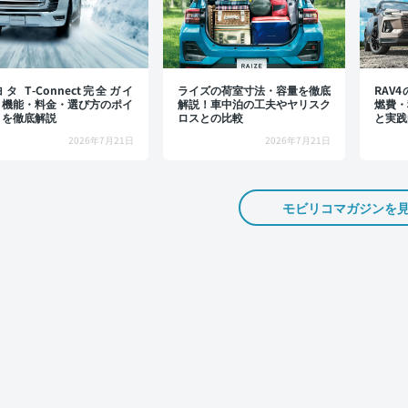
タ T-Connect完全ガイ
ライズの荷室寸法・容量を徹底
RAV
：機能・料金・選び方のポイ
解説！車中泊の工夫やヤリスク
燃費・
トを徹底解説
ロスとの比較
と実践
2026年7月21日
2026年7月21日
モビリコマガジンを