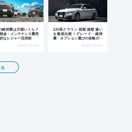
4の維持費は月額いくら？
220系クラウン 前期 後期 違い
税金・メンテナンス費用
を徹底比較！グレード・維持
的なレジャー活用術
費・オプション選びの攻略ガイ
ド
2026年7月21日
2026年7月21日
見る