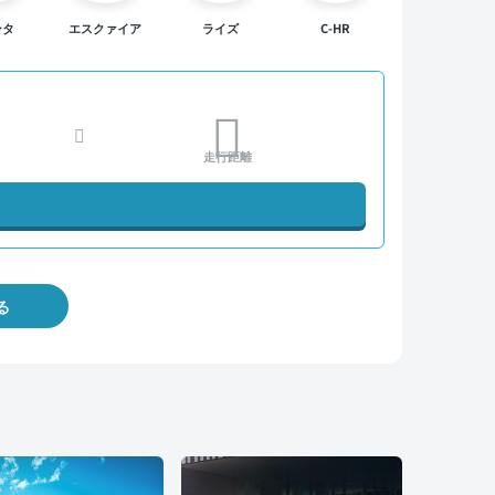
ンタ
エスクァイア
ライズ
C-HR
走行距離
る