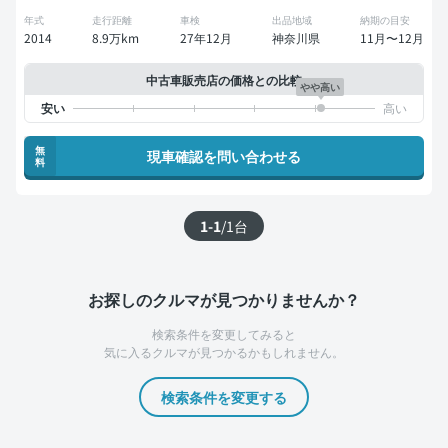
年式
走行距離
車検
出品地域
納期の目安
2014
8.9万km
27年12月
神奈川県
11月〜12月
中古車販売店の価格との比較
やや高い
無
現車確認を問い合わせる
料
1-1
/
1
台
お探しのクルマが見つかりませんか？
検索条件を変更してみると
気に入るクルマが見つかるかもしれません。
検索条件を変更する