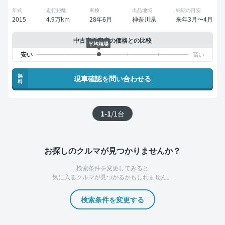
年式
走行距離
車検
出品地域
納期の目安
2015
4.9万km
28年6月
神奈川県
来年3月〜4月
中古車販売店の価格との比較
平均相場
無
現車確認を問い合わせる
料
1-1
/
1
台
お探しのクルマが見つかりませんか？
検索条件を変更してみると
気に入るクルマが見つかるかもしれません。
検索条件を変更する