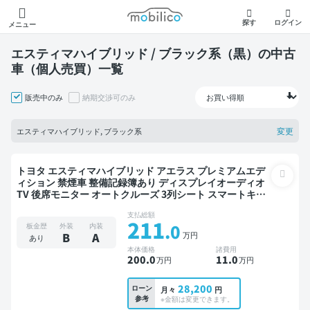
モビリコ
探す
ログイン
メニュー
エスティマハイブリッド / ブラック系（黒）の中古
車（個人売買）一覧
販売中のみ
納期交渉可のみ
変更
エスティマハイブリッド, ブラック系
トヨタ エスティマハイブリッド アエラス プレミアムエデ
ィション 禁煙車 整備記録簿あり ディスプレイオーディオ
TV 後席モニター オートクルーズ 3列シート スマートキー
ETC 両側電動スライドドア 7人乗り
支払総額
211
.0
板金歴
外装
内装
万円
B
A
あり
本体価格
諸費用
200
.0
11
.0
万円
万円
28,200
ローン
月々
円
参考
※金額は変更できます。