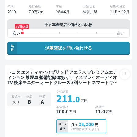
年式
走行距離
車検
出品地域
納期の目安
2019
7.0万km
28年6月
神奈川県
11月〜12月
中古車販売店の価格との比較
お買い得
無
現車確認を問い合わせる
料
トヨタ エスティマハイブリッド アエラス プレミアムエデ
ィション 禁煙車 整備記録簿あり ディスプレイオーディオ
TV 後席モニター オートクルーズ 3列シート スマートキー
ETC 両側電動スライドドア 7人乗り
支払総額
211
.0
板金歴
外装
内装
万円
B
A
あり
本体価格
諸費用
200
.0
11
.0
万円
万円
28,200
ローン
月々
円
参考
※金額は変更できます。