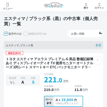
モビリコ
探す
ログイン
メニュー
エスティマ / ブラック系（黒）の中古車（個人売
買）一覧
販売中のみ
納期交渉可のみ
変更
エスティマ, ブラック系
価格交渉OK
トヨタ エスティマ アエラス プレミアム-G 美品 整備記録簿
あり ディスプレイオーディオ TV 後席モニター オートクル
ーズ 3列シート スマートキー ETC バックモニター ドライ
ブレコーダー 社外アルミ 衝突軽減 両側電動スライドドア
支払総額
ローダウン 7人乗り
221
.0
板金歴
外装
内装
万円
A
S
なし
本体価格
諸費用
210
.0
11
.0
万円
万円
29,800
ローン
月々
円
参考
※金額は変更できます。