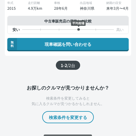
年式
走行距離
車検
出品地域
納期の目安
2015
4.9万km
28年6月
神奈川県
来年3月〜4月
中古車販売店の価格との比較
平均相場
無
現車確認を問い合わせる
料
1-2
/
2
台
お探しのクルマが見つかりませんか？
検索条件を変更してみると
気に入るクルマが見つかるかもしれません。
検索条件を変更する