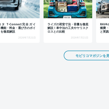
タ T-Connect完全ガイ
ライズの荷室寸法・容量を徹底
RAV
：機能・料金・選び方のポイ
解説！車中泊の工夫やヤリスク
燃費・
トを徹底解説
ロスとの比較
と実践
2026年7月21日
2026年7月21日
モビリコマガジンを