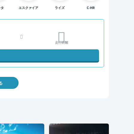
ンタ
エスクァイア
ライズ
C-HR
走行距離
る