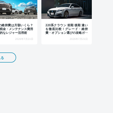
4の維持費は月額いくら？
220系クラウン 前期 後期 違い
税金・メンテナンス費用
を徹底比較！グレード・維持
的なレジャー活用術
費・オプション選びの攻略ガイ
ド
2026年7月21日
2026年7月21日
見る