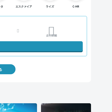
ンタ
エスクァイア
ライズ
C-HR
走行距離
る