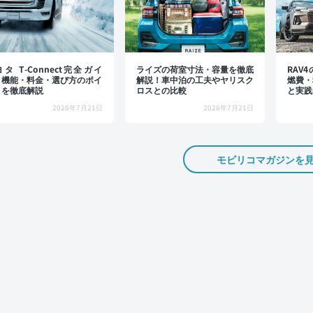
タ T-Connect完全ガイ
ライズの荷室寸法・容量を徹底
RAV
：機能・料金・選び方のポイ
解説！車中泊の工夫やヤリスク
燃費・
トを徹底解説
ロスとの比較
と実践
2026年7月21日
2026年7月21日
モビリコマガジンを