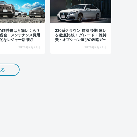
4の維持費は月額いくら？
220系クラウン 前期 後期 違い
税金・メンテナンス費用
を徹底比較！グレード・維持
的なレジャー活用術
費・オプション選びの攻略ガイ
ド
2026年7月21日
2026年7月21日
見る