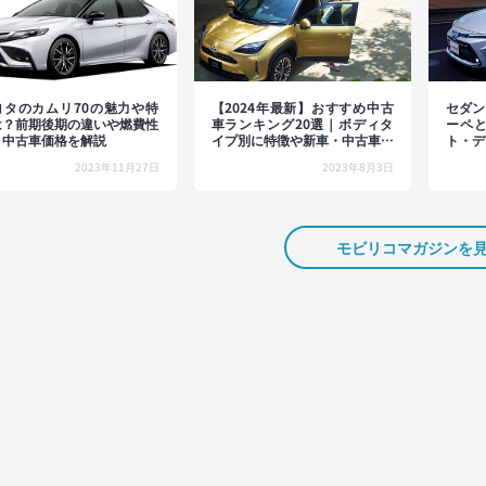
ヨタのカムリ70の魅力や特
【2024年最新】おすすめ中古
セダン
は？前期後期の違いや燃費性
車ランキング20選｜ボディタ
ーペ
、中古車価格を解説
イプ別に特徴や新車・中古車価
ト・デ
格をトヨタの中古車から厳選
2023年11月27日
2023年8月3日
モビリコマガジンを