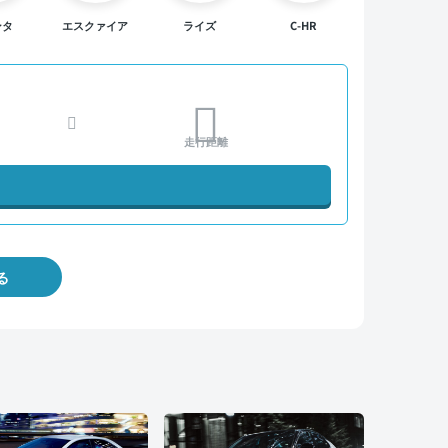
ンタ
エスクァイア
ライズ
C-HR
走行距離
る