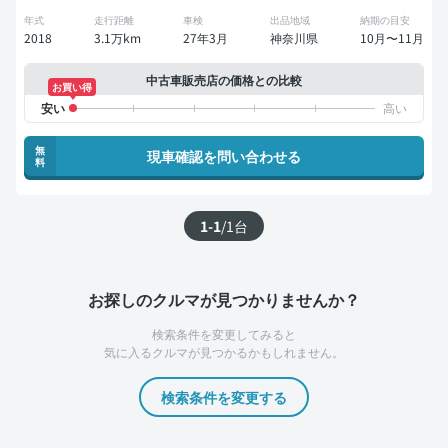
年式
走行距離
車検
出品地域
納期の目安
2018
3.1万km
27年3月
神奈川県
10月〜11月
中古車販売店の価格との比較
お買い得
無
現車確認を問い合わせる
料
1-1
/
1
台
お探しのクルマが見つかりませんか？
検索条件を変更してみると
気に入るクルマが見つかるかもしれません。
検索条件を変更する