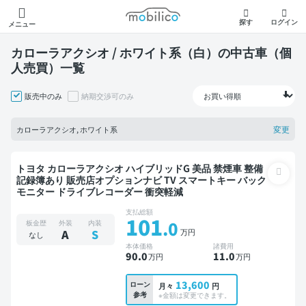
モビリコ
探す
ログイン
メニュー
カローラアクシオ / ホワイト系（白）の中古車（個
人売買）一覧
販売中のみ
納期交渉可のみ
変更
カローラアクシオ, ホワイト系
トヨタ カローラアクシオ ハイブリッドG 美品 禁煙車 整備
記録簿あり 販売店オプションナビ TV スマートキー バック
モニター ドライブレコーダー 衝突軽減
支払総額
101
.0
板金歴
外装
内装
万円
A
S
なし
本体価格
諸費用
90
.0
11
.0
万円
万円
13,600
ローン
月々
円
参考
※金額は変更できます。