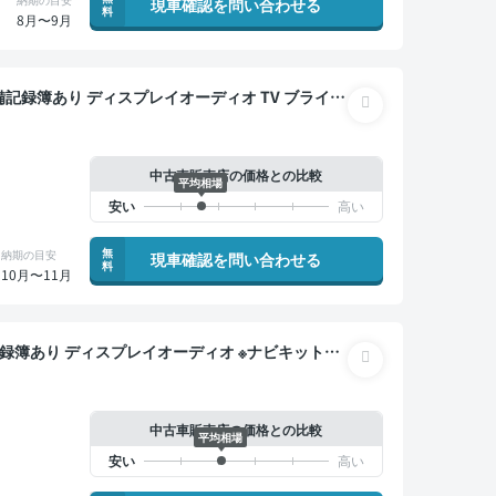
現車確認を問い合わせる
料
8月〜9月
ー ETC バックモニター ドライブレコーダー フル
中古車販売店の価格との比較
平均相場
無
納期の目安
現車確認を問い合わせる
料
10月〜11月
バックモニター ドライブレコーダー 衝突軽減
中古車販売店の価格との比較
平均相場