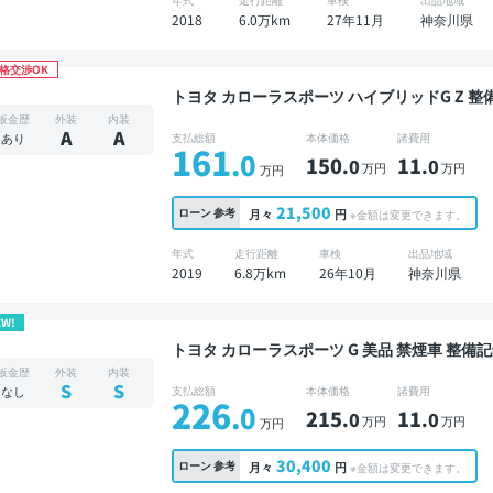
2018
6.0万km
27年11月
神奈川県
格交渉OK
トヨタ カローラスポーツ ハイブリッドG Z 整備記録簿あり ディスプレイオーディオ TV ブライン
ドスポットモニター オートクルーズ スマートキ
板金歴
外装
内装
エアロ 衝突軽減
A
A
あり
支払総額
本体価格
諸費用
161
.0
150
11
.0
.0
万円
万円
万円
21,500
ローン
参考
月々
円
※金額は変更できます。
年式
走行距離
車検
出品地域
2019
6.8万km
26年10月
神奈川県
EW!
トヨタ カローラスポーツ G 美品 禁煙車 整備記録簿あり ディスプレイオーディオ ※ナビキットあ
り TV オートクルーズ スマートキー ETC 
板金歴
外装
内装
S
S
なし
支払総額
本体価格
諸費用
226
.0
215
11
.0
.0
万円
万円
万円
30,400
ローン
参考
月々
円
※金額は変更できます。