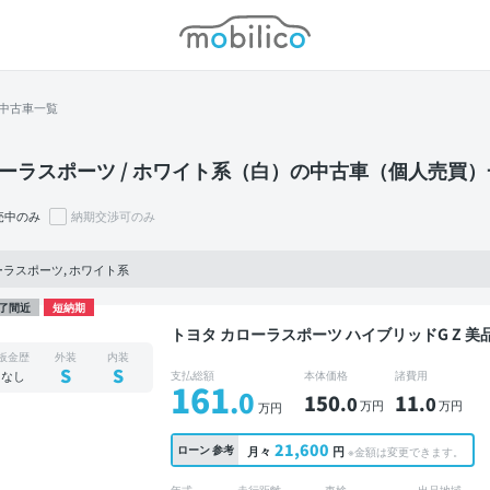
モビリコ
中古車一覧
ーラスポーツ / ホワイト系（白）の中古車（個人売買）
売中のみ
納期交渉可のみ
ラスポーツ, ホワイト系
了間近
短納期
トヨタ カローラスポーツ ハイブリッドG Z 美品 禁煙車 整備記録簿あり 販売店オプションナビ
TV ブラインドスポットモニター オートクルーズ
板金歴
外装
内装
コーダー フルエアロ 衝突軽減
S
S
なし
支払総額
本体価格
諸費用
161
.0
150
11
.0
.0
万円
万円
万円
21,600
ローン
参考
月々
円
※金額は変更できます。
年式
走行距離
車検
出品地域