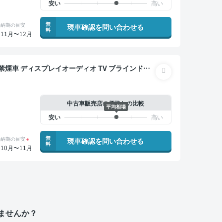
無
納期の目安
現車確認を問い合わせる
料
11月〜12月
ETC バックモニター ドライブレコーダー 衝突軽減
中古車販売店の価格との比較
平均相場
無
納期の目安
※
現車確認を問い合わせる
料
10月〜11月
ませんか？