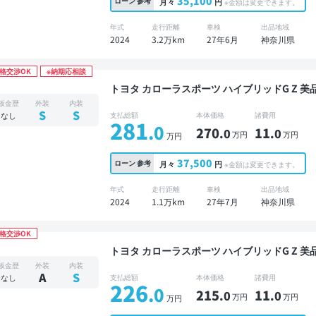
35,100
ローン
参考
月々
円
※金額は変更できます。
年式
走行距離
車検
出品地域
2024
3.2万km
27年6月
神奈川県
格交渉OK
※納期応相談
トヨタ カローラスポーツ ハイブリッドG Z 美品 禁煙車 整備記録簿あり ディスプレイオーディオ
※ナビキットあり TV ブラインドスポットモニタ
板金歴
外装
内装
ター ドライブレコーダー 衝突軽減
S
S
なし
支払総額
本体価格
諸費用
281
.0
270
11
.0
.0
万円
万円
万円
37,500
ローン
参考
月々
円
※金額は変更できます。
年式
走行距離
車検
出品地域
2024
1.1万km
27年7月
神奈川県
格交渉OK
トヨタ カローラスポーツ ハイブリッドG Z 美品 禁煙車 整備記録簿あり ディスプレイオーディオ
※ナビキットあり TV ブラインドスポットモニタ
板金歴
外装
内装
ター 衝突軽減
A
S
なし
支払総額
本体価格
諸費用
226
.0
215
11
.0
.0
万円
万円
万円