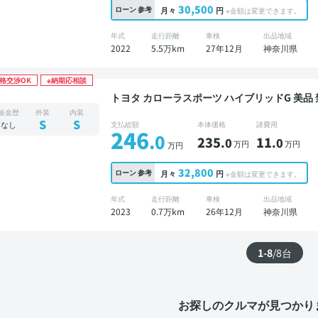
30,500
ローン
参考
月々
円
※金額は変更できます。
年式
走行距離
車検
出品地域
2022
5.5万km
27年12月
神奈川県
格交渉OK
※納期応相談
トヨタ カローラスポーツ ハイブリッドG 美品 禁煙車 ディスプレイオーディオ TV ブラインドス
ポットモニター オートクルーズ スマートキー 
板金歴
外装
内装
S
S
なし
支払総額
本体価格
諸費用
246
.0
235
11
.0
.0
万円
万円
万円
32,800
ローン
参考
月々
円
※金額は変更できます。
年式
走行距離
車検
出品地域
2023
0.7万km
26年12月
神奈川県
1-8
/
8
台
お探しのクルマが見つかり