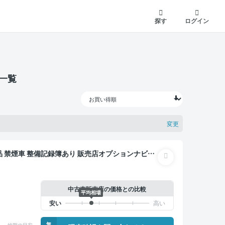
探す
ログイン
一覧
変更
 スマートキー ETC バックモニター ドライブレ
中古車販売店の価格との比較
平均相場
無
納期の目安