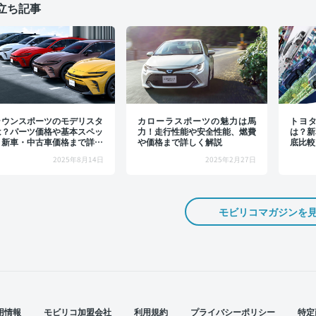
立ち記事
ラウンスポーツのモデリスタ
カローラスポーツの魅力は馬
トヨ
は？パーツ価格や基本スペッ
力！走行性能や安全性能、燃費
は？新
、新車・中古車価格まで詳し
や価格まで詳しく解説
底比較
解説
2025年8月14日
2025年2月27日
モビリコマガジンを
用情報
モビリコ加盟会社
利用規約
プライバシーポリシー
特定