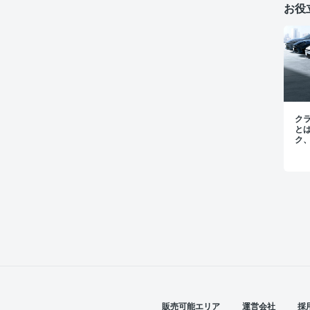
お役
ク
と
ク
く
販売可能エリア
運営会社
採