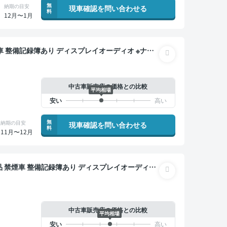
無
納期の目安
現車確認を問い合わせる
料
12月〜1月
クドア バックモニター ドライブレコーダー 衝突軽減
中古車販売店の価格との比較
平均相場
無
納期の目安
現車確認を問い合わせる
料
11月〜12月
ター オートクルーズ スマートキー バックモニター
中古車販売店の価格との比較
平均相場