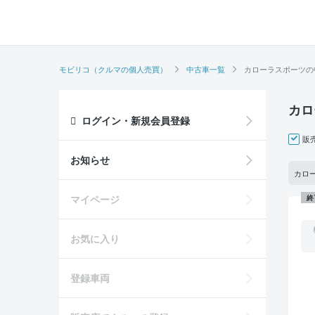
モビリコ（クルマの個人売買）
中古車一覧
カローラスポーツの
カロ
ログイン・新規会員登録
販
お知らせ
カロー
マイページ
終
お気に入り
登録車両