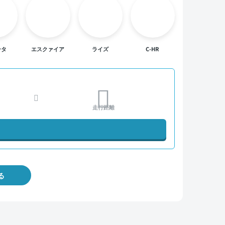
ンタ
エスクァイア
ライズ
C-HR
走行距離
る