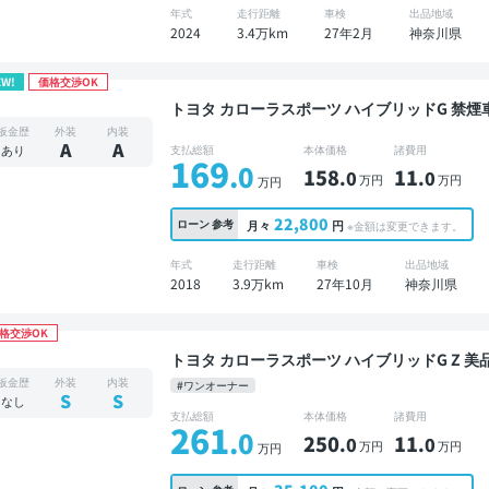
年式
走行距離
車検
出品地域
2024
3.4万km
27年2月
神奈川県
EW!
価格交渉OK
トヨタ カローラスポーツ ハイブリッドG 禁煙車 整備記録簿あり ディスプレイオーディオ ※ナビ
キットあり TV スマートキー ETC 電動バッ
板金歴
外装
内装
A
A
あり
支払総額
本体価格
諸費用
169
.0
158
11
.0
.0
万円
万円
万円
22,800
ローン
参考
月々
円
※金額は変更できます。
年式
走行距離
車検
出品地域
2018
3.9万km
27年10月
神奈川県
格交渉OK
トヨタ カローラスポーツ ハイブリッドG Z 美品 禁煙車 整備記録簿あり ディスプレイオーディオ
※ナビキットあり TV ブラインドスポットモニ
板金歴
外装
内装
#ワンオーナー
衝突軽減
S
S
なし
支払総額
本体価格
諸費用
261
.0
250
11
.0
.0
万円
万円
万円