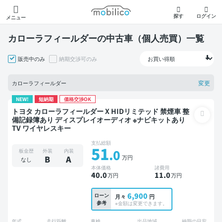
モビリコ
探す
ログイン
メニュー
カローラフィールダーの中古車（個人売買）一覧
販売中のみ
納期交渉可のみ
変更
カローラフィールダー
NEW!
短納期
価格交渉OK
トヨタ カローラフィールダー X HIDリミテッド 禁煙車 整
備記録簿あり ディスプレイオーディオ ※ナビキットあり
TV ワイヤレスキー
支払総額
51
.0
板金歴
外装
内装
万円
B
A
なし
本体価格
諸費用
40
.0
11
.0
万円
万円
6,900
ローン
月々
円
参考
※金額は変更できます。
年式
走行距離
車検
出品地域
納期の目安