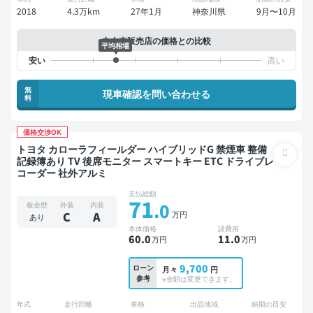
2018
4.3万km
27年1月
神奈川県
9月〜10月
中古車販売店の価格との比較
平均相場
無
現車確認を問い合わせる
料
価格交渉OK
トヨタ カローラフィールダー ハイブリッドG 禁煙車 整備
記録簿あり TV 後席モニター スマートキー ETC ドライブレ
コーダー 社外アルミ
支払総額
71
.0
板金歴
外装
内装
万円
C
A
あり
本体価格
諸費用
60
.0
11
.0
万円
万円
9,700
ローン
月々
円
参考
※金額は変更できます。
年式
走行距離
車検
出品地域
納期の目安