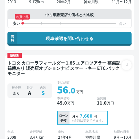
2013
9.1万km
28年2月
神奈川県
11月〜12月
中古車販売店の価格との比較
お買い得
無
現車確認を問い合わせる
料
短納期
トヨタ カローラフィールダー 1.8S エアロツアラー 整備記
録簿あり 販売店オプションナビ スマートキー ETC バック
モニター
支払総額
56
.0
板金歴
外装
内装
万円
A
S
あり
本体価格
諸費用
45
.0
11
.0
万円
万円
7,600
ローン
月々
円
参考
※金額は変更できます。
年式
走行距離
車検
出品地域
納期の目安
2008
3.4万km
27年4月
神奈川県
9月〜10月