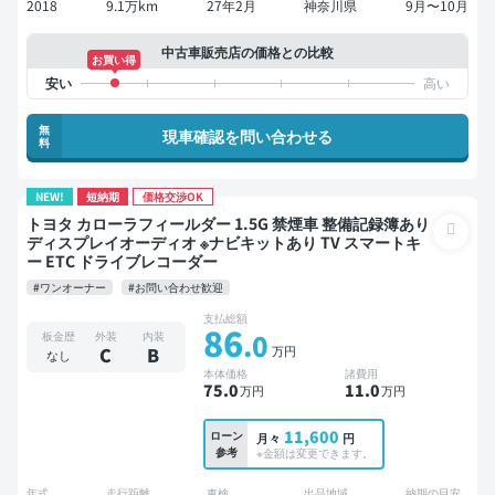
2018
9.1万km
27年2月
神奈川県
9月〜10月
中古車販売店の価格との比較
お買い得
無
現車確認を問い合わせる
料
NEW!
短納期
価格交渉OK
トヨタ カローラフィールダー 1.5G 禁煙車 整備記録簿あり
ディスプレイオーディオ ※ナビキットあり TV スマートキ
ー ETC ドライブレコーダー
#ワンオーナー
#お問い合わせ歓迎
支払総額
86
.0
板金歴
外装
内装
万円
C
B
なし
本体価格
諸費用
75
.0
11
.0
万円
万円
11,600
ローン
月々
円
参考
※金額は変更できます。
年式
走行距離
車検
出品地域
納期の目安