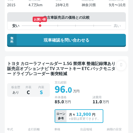
2015
4.7万km
28年2月
神奈川県
9月〜10月
中古車販売店の価格との比較
お買い得
無
現車確認を問い合わせる
料
トヨタ カローラフィールダー 1.5G 禁煙車 整備記録簿あり
販売店オプションナビ TV スマートキー ETC バックモニタ
ー ドライブレコーダー 衝突軽減
支払総額
96
.0
板金歴
外装
内装
万円
C
S
あり
本体価格
諸費用
85
.0
11
.0
万円
万円
12,900
ローン
月々
円
参考
※金額は変更できます。
年式
走行距離
車検
出品地域
納期の目安