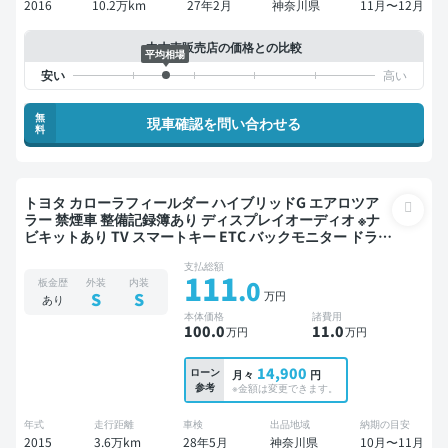
2016
10.2万km
27年2月
神奈川県
11月〜12月
中古車販売店の価格との比較
平均相場
無
現車確認を問い合わせる
料
トヨタ カローラフィールダー ハイブリッドG エアロツア
ラー 禁煙車 整備記録簿あり ディスプレイオーディオ ※ナ
ビキットあり TV スマートキー ETC バックモニター ドライ
ブレコーダー 衝突軽減
支払総額
111
.0
板金歴
外装
内装
万円
S
S
あり
本体価格
諸費用
100
.0
11
.0
万円
万円
14,900
ローン
月々
円
参考
※金額は変更できます。
年式
走行距離
車検
出品地域
納期の目安
2015
3.6万km
28年5月
神奈川県
10月〜11月