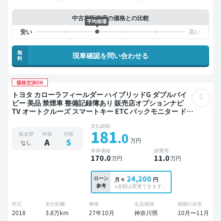
中古車販売店の価格との比較
平均相場
無
現車確認を問い合わせる
料
価格交渉OK
トヨタ カローラフィールダー ハイブリッドG ダブルバイ
ビー 美品 禁煙車 整備記録簿あり 販売店オプションナビ
TV オートクルーズ スマートキー ETC バックモニター ドラ
イブレコーダー 衝突軽減
支払総額
181
.0
板金歴
外装
内装
万円
A
S
なし
本体価格
諸費用
170
.0
11
.0
万円
万円
24,200
ローン
月々
円
参考
※金額は変更できます。
年式
走行距離
車検
出品地域
納期の目安
2018
3.8万km
27年10月
神奈川県
10月〜11月