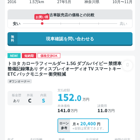
2016
1.5万km
27年5月
神奈川県
10月〜11月
中古車販売店の価格との比較
お買い得
無
現車確認を問い合わせる
料
NEW!
短納期
価格交渉OK
トヨタ カローラフィールダー 1.5G ダブルバイビー 禁煙車
整備記録簿あり ディスプレイオーディオ TV スマートキー
ETC バックモニター 衝突軽減
#ワンオーナー
支払総額
152
.0
板金歴
外装
内装
万円
C
S
あり
本体価格
諸費用
141
.0
11
.0
万円
万円
20,400
ローン
月々
円
参考
※金額は変更できます。
年式
走行距離
車検
出品地域
納期の目安