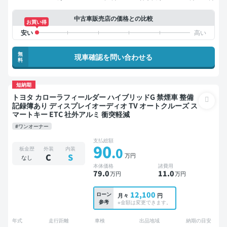
中古車販売店の価格との比較
お買い得
無
現車確認を問い合わせる
料
短納期
トヨタ カローラフィールダー ハイブリッドG 禁煙車 整備
記録簿あり ディスプレイオーディオ TV オートクルーズ ス
マートキー ETC 社外アルミ 衝突軽減
#ワンオーナー
支払総額
90
.0
板金歴
外装
内装
万円
C
S
なし
本体価格
諸費用
79
.0
11
.0
万円
万円
12,100
ローン
月々
円
参考
※金額は変更できます。
年式
走行距離
車検
出品地域
納期の目安