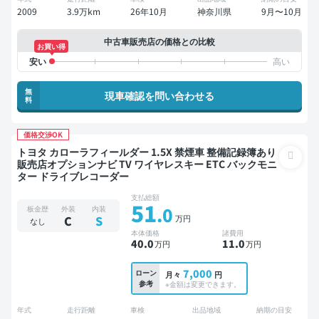
2009
3.9万km
26年10月
神奈川県
9月〜10月
中古車販売店の価格との比較
お買い得
無
現車確認を問い合わせる
料
価格交渉OK
トヨタ カローラフィールダー 1.5X 禁煙車 整備記録簿あり
販売店オプションナビ TV ワイヤレスキー ETC バックモニ
ター ドライブレコーダー
支払総額
51
.0
板金歴
外装
内装
万円
C
S
なし
本体価格
諸費用
40
.0
11
.0
万円
万円
7,000
ローン
月々
円
参考
※金額は変更できます。
年式
走行距離
車検
出品地域
納期の目安