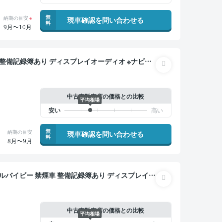
無
納期の目安
※
現車確認を問い合わせる
料
9月〜10月
マートキー ETC 電動バックドア バックモニター 全
中古車販売店の価格との比較
平均相場
無
納期の目安
現車確認を問い合わせる
料
8月〜9月
あり ディスプレイオ
ラインドスポットモニター オートクルーズ スマート
 衝突軽減
中古車販売店の価格との比較
平均相場