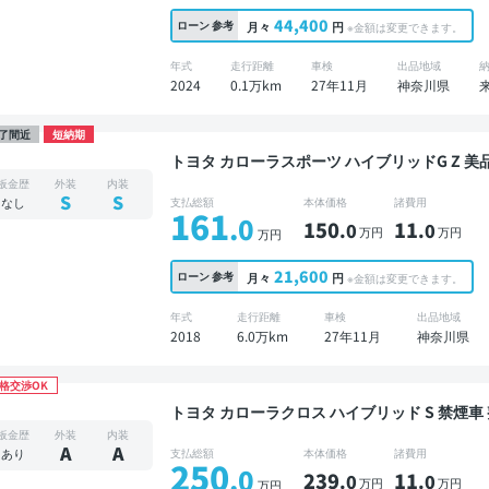
44,400
ローン
参考
月々
円
※金額は変更できます。
年式
走行距離
車検
出品地域
2024
0.1万km
27年11月
神奈川県
了間近
短納期
トヨタ カローラスポーツ ハイブリッドG Z 美品 禁煙車 整備記録簿あり 販売店オプションナビ
TV ブラインドスポットモニター オートクルーズ
板金歴
外装
内装
コーダー フルエアロ 衝突軽減
S
S
なし
支払総額
本体価格
諸費用
161
.0
150
11
.0
.0
万円
万円
万円
21,600
ローン
参考
月々
円
※金額は変更できます。
年式
走行距離
車検
出品地域
2018
6.0万km
27年11月
神奈川県
格交渉OK
トヨタ カローラクロス ハイブリッド S 禁煙車 整備記録簿あり ディスプレイオーディオ ※ナビキ
ットあり TV ブラインドスポットモニター オー
板金歴
外装
内装
方位カメラ ドライブレコーダー 衝突軽減
A
A
あり
支払総額
本体価格
諸費用
250
.0
239
11
.0
.0
万円
万円
万円