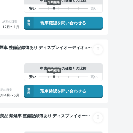
平均相場
無
納期の目安
現車確認を問い合わせる
料
12月〜1月
 オートクルーズ スマートキー 全方位カメラ ドラ
中古車販売店の価格との比較
平均相場
無
納期の目安
現車確認を問い合わせる
料
来年4月〜5月
ヤレスキー スマートキー ETC バックモニター 衝