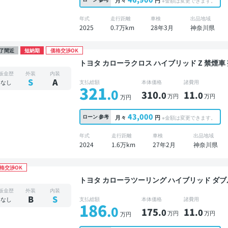
月々
円
※金額は変更できます。
年式
走行距離
車検
出品地域
2025
0.7万km
28年3月
神奈川県
了間近
短納期
価格交渉OK
トヨタ カローラクロス ハイブリッド Z 禁煙車 整備記録簿あり ディスプレイオーディオ ※ナビキ
ットあり TV 後席モニター オートクルーズ ス
板金歴
外装
内装
方位カメラ ドライブレコーダー 衝突軽減
S
A
なし
支払総額
本体価格
諸費用
321
.0
310
11
.0
.0
万円
万円
万円
43,000
ローン
参考
月々
円
※金額は変更できます。
年式
走行距離
車検
出品地域
2024
1.6万km
27年2月
神奈川県
格交渉OK
トヨタ カローラツーリング ハイブリッド ダブルバイビー 禁煙車 整備記録簿
ーディオ ※ナビキットあり 後席モニター ブ
板金歴
外装
内装
キー ETC バックモニター ドライブレコーダー
B
S
なし
支払総額
本体価格
諸費用
186
.0
175
11
.0
.0
万円
万円
万円