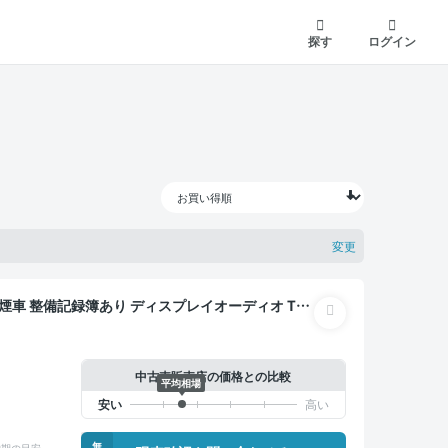
探す
ログイン
変更
ックモニター ドライブレコーダー 衝突軽減
中古車販売店の価格との比較
平均相場
無
納期の目安