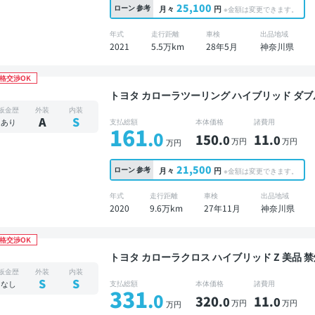
25,100
ローン
参考
月々
円
※金額は変更できます。
年式
走行距離
車検
出品地域
2021
5.5万km
28年5月
神奈川県
格交渉OK
トヨタ カローラツーリング ハイブリッド ダブルバイビー 禁煙車 ディスプレ
キットあり ブラインドスポットモニター オート
板金歴
外装
内装
イブレコーダー 衝突軽減
A
S
あり
支払総額
本体価格
諸費用
161
.0
150
11
.0
.0
万円
万円
万円
21,500
ローン
参考
月々
円
※金額は変更できます。
年式
走行距離
車検
出品地域
2020
9.6万km
27年11月
神奈川県
格交渉OK
トヨタ カローラクロス ハイブリッド Z 美品 禁煙車 整備記録簿あり ディスプレイオーディオ ※ナ
ビキットあり TV ブラインドスポットモニター 
板金歴
外装
内装
ー 全方位カメラ ドライブレコーダー 衝突軽減
S
S
なし
支払総額
本体価格
諸費用
331
.0
320
11
.0
.0
万円
万円
万円