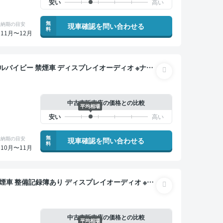
無
納期の目安
現車確認を問い合わせる
料
11月〜12月
イオーディオ ※ナビ
クルーズ スマートキー ETC バックモニター ドラ
中古車販売店の価格との比較
平均相場
無
納期の目安
現車確認を問い合わせる
料
10月〜11月
スマートキー ETC 電動バックドア バックモニタ
中古車販売店の価格との比較
平均相場