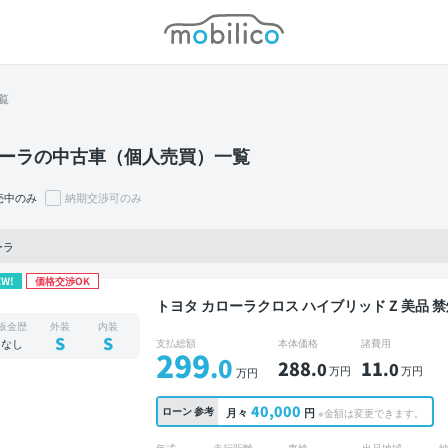
モビリコ
覧
ーラの中古車（個人売買）一覧
売中のみ
納期交渉可のみ
ーラ
EW!
価格交渉OK
トヨタ カローラクロス ハイブリッド Z 美品 禁煙車 整備記録簿あり ディスプレイオーディオ TV
ブラインドスポットモニター スマートキー バ
板金歴
外装
内装
S
S
なし
支払総額
本体価格
諸費用
299
.0
288
11
.0
.0
万円
万円
万円
40,000
ローン
参考
月々
円
※金額は変更できます。
年式
走行距離
車検
出品地域