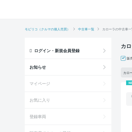
モビリコ（クルマの個人売買）
中古車一覧
カローラの中古車一
カロ
ログイン・新規会員登録
販
お知らせ
カロ
マイページ
N
お気に入り
登録車両