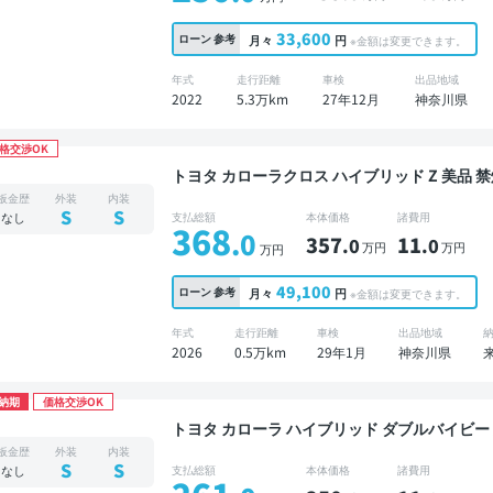
33,600
ローン
参考
月々
円
※金額は変更できます。
年式
走行距離
車検
出品地域
2022
5.3万km
27年12月
神奈川県
格交渉OK
トヨタ カローラクロス ハイブリッド Z 美品 禁煙車 整備記録簿あり ディスプレイオーディオ ※ナ
ビキットあり TV ブラインドスポットモニター
板金歴
外装
内装
イブレコーダー フルエアロ 衝突軽減
S
S
なし
支払総額
本体価格
諸費用
368
.0
357
11
.0
.0
万円
万円
万円
49,100
ローン
参考
月々
円
※金額は変更できます。
年式
走行距離
車検
出品地域
2026
0.5万km
29年1月
神奈川県
納期
価格交渉OK
トヨタ カローラ ハイブリッド ダブルバイビー 美品 禁煙車 整備記録簿あり ディスプレイオーデ
ィオ ※ナビキットあり TV オートクルーズ ワイ
板金歴
外装
内装
突軽減
S
S
なし
支払総額
本体価格
諸費用