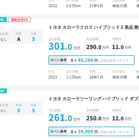
2022
1.6万km
27年5月
神奈川県
EW!
価格交渉OK
トヨタ カローラクロス ハイブリッド Z 美品 禁煙車 整備記録簿あり ディスプレイオーディオ TV
ブラインドスポットモニター オートクルーズ ワ
板金歴
外装
内装
ックモニター 全方位カメラ ドライブレコーダ
A
S
なし
支払総額
本体価格
諸費用
301
.0
290
11
.0
.0
万円
万円
万円
40,200
ローン
参考
月々
円
※金額は変更できます。
年式
走行距離
車検
出品地域
2023
1.1万km
28年7月
神奈川県
EW!
トヨタ カローラツーリング ハイブリッド ダブルバイビー 美品 禁煙車 整備
レイオーディオ ※ナビキットあり TV ブライ
板金歴
外装
内装
ETC バックモニター ドライブレコーダー 衝突
S
S
なし
支払総額
本体価格
諸費用
261
.0
250
11
.0
.0
万円
万円
万円
34,900
ローン
参考
月々
円
※金額は変更できます。