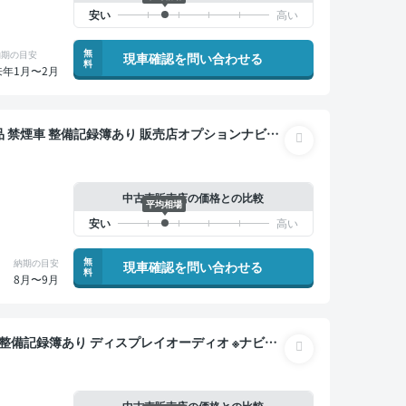
無
納期の目安
現車確認を問い合わせる
料
来年1月〜2月
 スマートキー ETC バックモニター ドライブレ
中古車販売店の価格との比較
平均相場
無
納期の目安
現車確認を問い合わせる
料
8月〜9月
トクルーズ スマートキー ETC バックモニター 全
中古車販売店の価格との比較