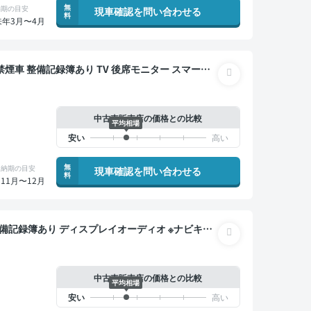
無
納期の目安
現車確認を問い合わせる
料
来年3月〜4月
中古車販売店の価格との比較
平均相場
無
納期の目安
現車確認を問い合わせる
料
11月〜12月
タルインナーミラー オートクルーズ スマートキー
カメラ ドライブレコーダー 衝突軽減
中古車販売店の価格との比較
平均相場