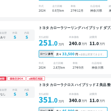
年式
走行距離
車検
出品地域
2024
0.9万km
27年12月
神奈川県
トヨタ カローラツーリング ハイブリッド ダブルバイビー 禁煙車 整備記録簿
ーディオ ※ナビキットあり TV ブラインドスポ
板金歴
外装
内装
ックモニター ドライブレコーダー 衝突軽減
S
S
あり
支払総額
本体価格
諸費用
251
.0
240
11
.0
.0
万円
万円
万円
33,500
ローン
参考
月々
円
※金額は変更できます。
年式
走行距離
車検
出品地域
2024
2.8万km
27年9月
神奈川県
納期
価格交渉OK
※納期応相談
トヨタ カローラクロス ハイブリッド Z 美品 整備記録簿あり ディスプレイオーディオ ※ナビキッ
トあり TV ブラインドスポットモニター オート
板金歴
外装
内装
クモニター 全方位カメラ ドライブレコーダー
S
S
なし
支払総額
本体価格
諸費用
351
.0
340
11
.0
.0
万円
万円
万円
46,900
ローン
参考