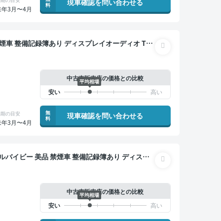
現車確認を問い合わせる
料
来年3月〜4月
イヤレスキー ETC サンルーフ 電動バックドア バ
ー 衝突軽減
中古車販売店の価格との比較
平均相場
無
納期の目安
現車確認を問い合わせる
料
来年3月〜4月
記録簿あり ディスプ
ンドスポットモニター オートクルーズ スマートキー
軽減
中古車販売店の価格との比較
平均相場