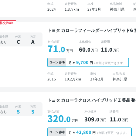
年式
走行距離
車検
出品地域
2024
1.8万km
27年3月
神奈川県
格交渉OK
トヨタ カローラフィールダー ハイブリッドG 禁煙車 整備記録簿あり TV 後席モニター スマート
キー ETC ドライブレコーダー 社外アルミ
板金歴
外装
内装
C
A
あり
支払総額
本体価格
諸費用
71
.0
60
11
.0
.0
万円
万円
万円
9,700
ローン
参考
月々
円
※金額は変更できます。
年式
走行距離
車検
出品地域
2016
10.2万km
27年2月
神奈川県
トヨタ カローラクロス ハイブリッド Z 美品 整備記録簿あり ディスプレイオーディオ ※ナビキッ
トあり TV ブラインドスポットモニター デジ
板金歴
外装
内装
ETC 電動バックドア バックモニター 全方位
S
S
なし
支払総額
本体価格
諸費用
320
.0
309
11
.0
.0
万円
万円
万円
42,800
ローン
参考
月々
円
※金額は変更できます。