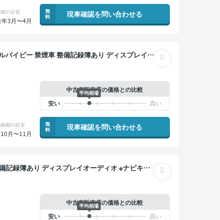
無
納期の目安
現車確認を問い合わせる
料
来年3月〜4月
あり ディスプレイオ
ットモニター オートクルーズ スマートキー ETC バ
中古車販売店の価格との比較
平均相場
無
納期の目安
現車確認を問い合わせる
料
10月〜11月
クルーズ スマートキー ETC 電動バックドア バッ
 衝突軽減
中古車販売店の価格との比較
平均相場