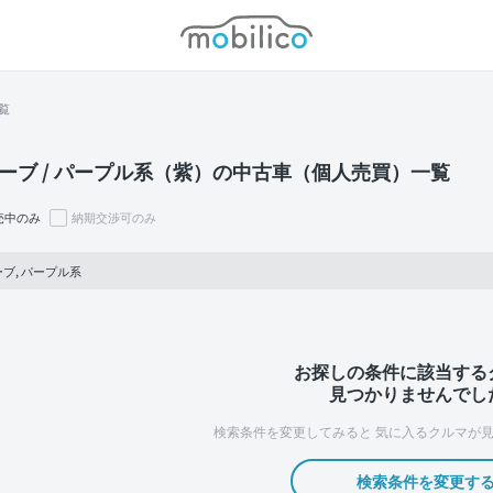
モビリコ
覧
ーブ / パープル系（紫）の中古車（個人売買）一覧
売中のみ
納期交渉可のみ
ブ, パープル系
お探しの条件に該当する
見つかりませんでし
検索条件を変更してみると
気に入るクルマが見
検索条件を変更す