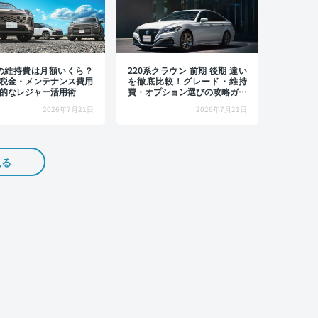
4の維持費は月額いくら？
220系クラウン 前期 後期 違い
税金・メンテナンス費用
を徹底比較！グレード・維持
的なレジャー活用術
費・オプション選びの攻略ガイ
ド
2026年7月21日
2026年7月21日
見る