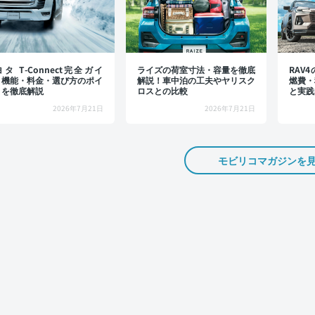
タ T-Connect完全ガイ
ライズの荷室寸法・容量を徹底
RAV
：機能・料金・選び方のポイ
解説！車中泊の工夫やヤリスク
燃費・
トを徹底解説
ロスとの比較
と実践
2026年7月21日
2026年7月21日
モビリコマガジンを