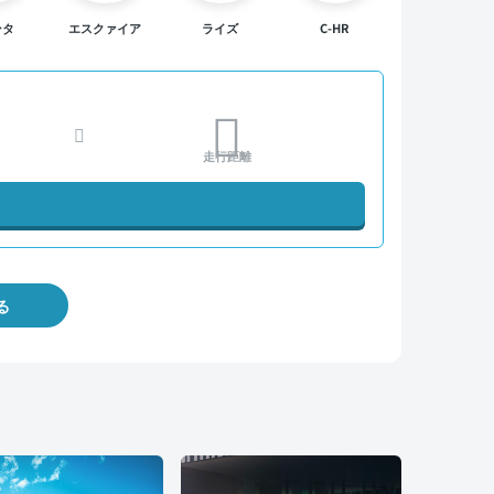
ンタ
エスクァイア
ライズ
C-HR
走行距離
る