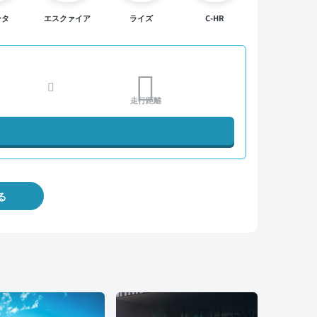
ンタ
エスクァイア
ライズ
C-HR
走行距離
る