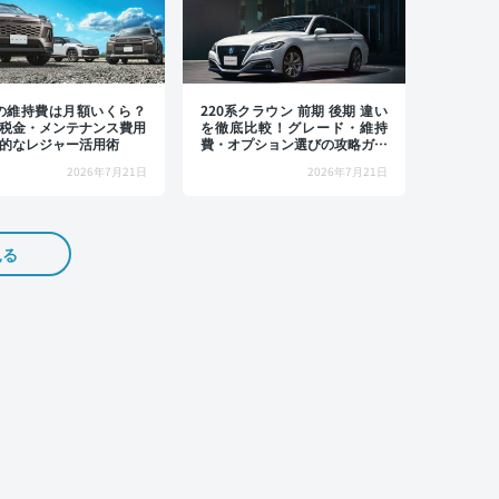
4の維持費は月額いくら？
220系クラウン 前期 後期 違い
税金・メンテナンス費用
を徹底比較！グレード・維持
的なレジャー活用術
費・オプション選びの攻略ガイ
ド
2026年7月21日
2026年7月21日
見る