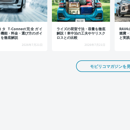
タ T-Connect完全ガイ
ライズの荷室寸法・容量を徹底
RAV
：機能・料金・選び方のポイ
解説！車中泊の工夫やヤリスク
燃費・
トを徹底解説
ロスとの比較
と実践
2026年7月21日
2026年7月21日
モビリコマガジンを