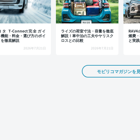
タ T-Connect完全ガイ
ライズの荷室寸法・容量を徹底
RAV
：機能・料金・選び方のポイ
解説！車中泊の工夫やヤリスク
燃費・
トを徹底解説
ロスとの比較
と実践
2026年7月21日
2026年7月21日
モビリコマガジンを