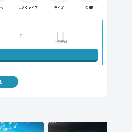
ンタ
エスクァイア
ライズ
C-HR
走行距離
る