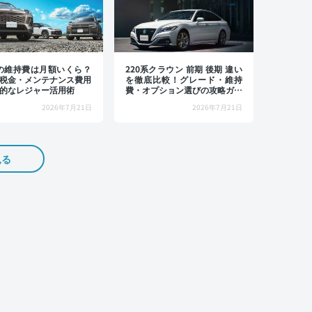
4の維持費は月額いくら？
220系クラウン 前期 後期 違い
税金・メンテナンス費用
を徹底比較！グレード・維持
的なレジャー活用術
費・オプション選びの攻略ガイ
ド
2026年7月21日
2026年7月21日
見る