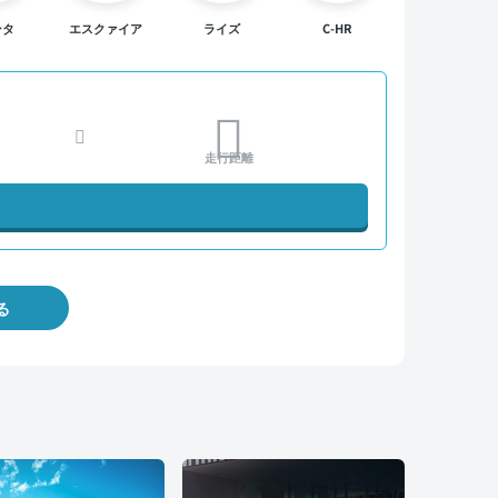
ンタ
エスクァイア
ライズ
C-HR
走行距離
る