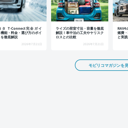
タ T-Connect完全ガイ
ライズの荷室寸法・容量を徹底
RAV
：機能・料金・選び方のポイ
解説！車中泊の工夫やヤリスク
燃費・
トを徹底解説
ロスとの比較
と実践
2026年7月21日
2026年7月21日
モビリコマガジンを