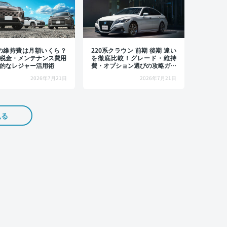
4の維持費は月額いくら？
220系クラウン 前期 後期 違い
税金・メンテナンス費用
を徹底比較！グレード・維持
的なレジャー活用術
費・オプション選びの攻略ガイ
ド
2026年7月21日
2026年7月21日
見る