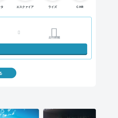
ンタ
エスクァイア
ライズ
C-HR
走行距離
る