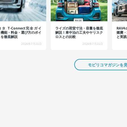
タ T-Connect完全ガイ
ライズの荷室寸法・容量を徹底
RAV
：機能・料金・選び方のポイ
解説！車中泊の工夫やヤリスク
燃費・
トを徹底解説
ロスとの比較
と実践
2026年7月21日
2026年7月21日
モビリコマガジンを