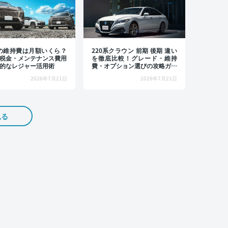
4の維持費は月額いくら？
220系クラウン 前期 後期 違い
税金・メンテナンス費用
を徹底比較！グレード・維持
的なレジャー活用術
費・オプション選びの攻略ガイ
ド
2026年7月21日
2026年7月21日
見る