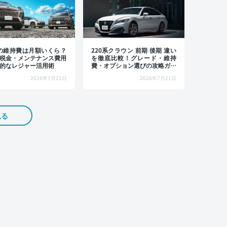
4の維持費は月額いくら？
220系クラウン 前期 後期 違い
税金・メンテナンス費用
を徹底比較！グレード・維持
的なレジャー活用術
費・オプション選びの攻略ガイ
ド
2026年7月21日
2026年7月21日
見る