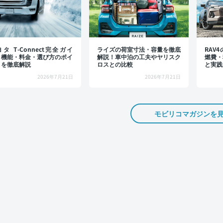
タ T-Connect完全ガイ
ライズの荷室寸法・容量を徹底
RAV
：機能・料金・選び方のポイ
解説！車中泊の工夫やヤリスク
燃費・
トを徹底解説
ロスとの比較
と実践
2026年7月21日
2026年7月21日
モビリコマガジンを