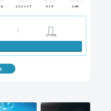
ンタ
エスクァイア
ライズ
C-HR
走行距離
る