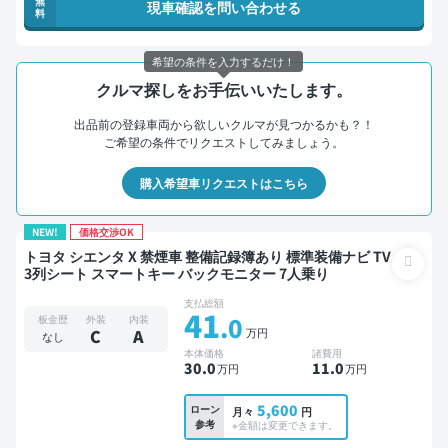
無
現車確認を問い合わせる
料
希望の条件を入力するだけ！
クルマ探しをお手伝いいたします。
出品前の登録車両から欲しいクルマが見つかるかも？！
ご希望の条件でリクエストしてみましょう。
購入希望車リクエストはこちら
NEW!
価格交渉OK
トヨタ シエンタ X 禁煙車 整備記録簿あり 標準装備ナビ TV
3列シート スマートキー バックモニター 7人乗り
支払総額
41
.0
板金歴
外装
内装
万円
C
A
なし
本体価格
諸費用
30
.0
11
.0
万円
万円
5,600
ローン
月々
円
参考
※金額は変更できます。