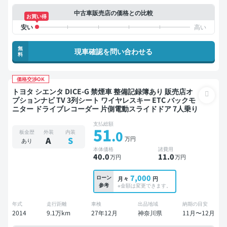
中古車販売店の価格との比較
お買い得
無
現車確認を問い合わせる
料
価格交渉OK
トヨタ シエンタ DICE-G 禁煙車 整備記録簿あり 販売店オ
プションナビ TV 3列シート ワイヤレスキー ETC バックモ
ニター ドライブレコーダー 片側電動スライドドア 7人乗り
支払総額
51
.0
板金歴
外装
内装
万円
A
S
あり
本体価格
諸費用
40
.0
11
.0
万円
万円
7,000
ローン
月々
円
参考
※金額は変更できます。
年式
走行距離
車検
出品地域
納期の目安
2014
9.1万km
27年12月
神奈川県
11月〜12月