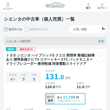
モビリコ
探す
ログイン
メニュー
シエンタの中古車（個人売買）一覧
販売中のみ
納期交渉可のみ
変更
シエンタ, 〜180万円
NEW!
価格交渉OK
トヨタ シエンタ ハイブリッドG クエロ 禁煙車 整備記録簿
あり 標準装備ナビ TV スマートキー ETC バックモニター
ドライブレコーダー 衝突軽減 両側電動スライドドア
支払総額
131
.0
板金歴
外装
内装
万円
S
S
あり
本体価格
諸費用
120
.0
11
.0
万円
万円
17,700
ローン
月々
円
参考
※金額は変更できます。
年式
走行距離
車検
出品地域
納期の目安