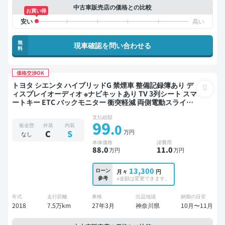
中古車販売店の価格との比較
お買い得
無
現車確認を問い合わせる
料
価格交渉OK
トヨタ シエンタ ハイブリッドG 禁煙車 整備記録簿あり デ
ィスプレイオーディオ ※ナビキットあり TV 3列シート スマ
ートキー ETC バックモニター 衝突軽減 両側電動スライド
ドア 7人乗り
支払総額
99
.0
板金歴
外装
内装
万円
C
S
なし
本体価格
諸費用
88
.0
11
.0
万円
万円
13,300
ローン
月々
円
参考
※金額は変更できます。
年式
走行距離
車検
出品地域
納期の目安
2018
7.5万km
27年3月
神奈川県
10月〜11月