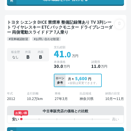
料
トヨタ シエンタ DICE 禁煙車 整備記録簿あり TV 3列シー
ト ワイヤレスキー ETC バックモニター ドライブレコーダ
ー 両側電動スライドドア 7人乗り
#現車確認歓迎
#お問い合わせ歓迎
支払総額
41
.0
板金歴
外装
内装
万円
B
B
なし
本体価格
諸費用
30
.0
11
.0
万円
万円
5,600
ローン
月々
円
参考
※金額は変更できます。
年式
走行距離
車検
出品地域
納期の目安
2012
10.2万km
27年3月
神奈川県
10月〜11月
中古車販売店の価格との比較
お買い得