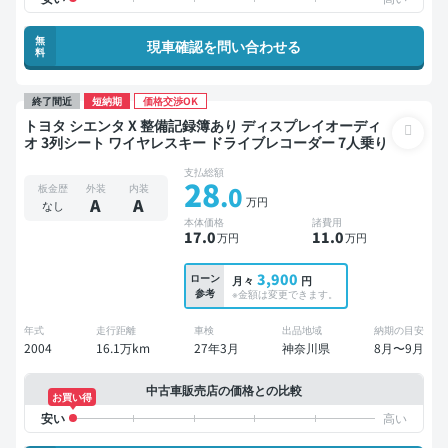
無
現車確認を問い合わせる
料
終了間近
短納期
価格交渉OK
トヨタ シエンタ X 整備記録簿あり ディスプレイオーディ
オ 3列シート ワイヤレスキー ドライブレコーダー 7人乗り
支払総額
28
.0
板金歴
外装
内装
万円
A
A
なし
本体価格
諸費用
17
.0
11
.0
万円
万円
3,900
ローン
月々
円
参考
※金額は変更できます。
年式
走行距離
車検
出品地域
納期の目安
2004
16.1万km
27年3月
神奈川県
8月〜9月
中古車販売店の価格との比較
お買い得