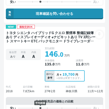
無
現車確認を問い合わせる
料
NEW!
価格交渉OK
トヨタ シエンタ ハイブリッドG クエロ 禁煙車 整備記録簿
あり ディスプレイオーディオ ※ナビキットあり TV 3列シー
ト スマートキー ETC バックモニター ドライブレコーダー
衝突軽減 両側電動スライドドア 7人乗り
支払総額
146
.0
板金歴
外装
内装
万円
A
A
あり
本体価格
諸費用
135
.0
11
.0
万円
万円
19,700
ローン
月々
円
参考
※金額は変更できます。
年式
走行距離
車検
出品地域
納期の目安
2018
7.8万km
27年2月
神奈川県
11月〜12月
中古車販売店の価格との比較
平均相場