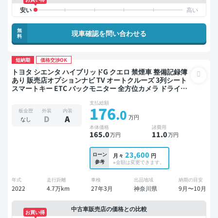
無
現車確認を問い合わせる
料
短納期
価格交渉OK
トヨタ シエンタ ハイブリッドG クエロ 禁煙車 整備記録簿
あり 販売店オプションナビ TV オートクルーズ 3列シート
スマートキー ETC バックモニター 全方位カメラ ドライブ
レコーダー 衝突軽減 両側電動スライドドア 7人乗り
支払総額
176
.0
板金歴
外装
内装
万円
D
A
なし
本体価格
諸費用
165
.0
11
.0
万円
万円
23,600
ローン
月々
円
参考
※金額は変更できます。
年式
走行距離
車検
出品地域
納期の目安
2022
4.7万km
27年3月
神奈川県
9月〜10月
中古車販売店の価格との比較
お買い得