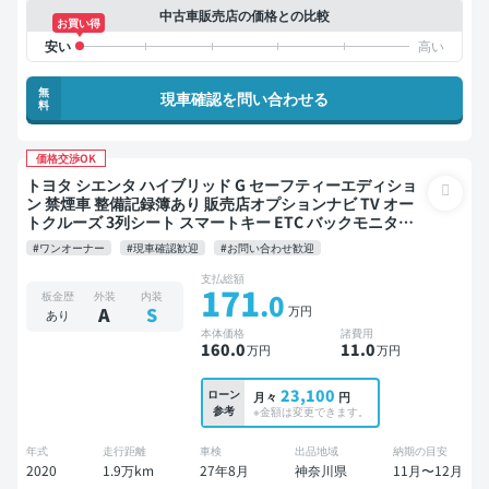
中古車販売店の価格との比較
お買い得
無
現車確認を問い合わせる
料
価格交渉OK
トヨタ シエンタ ハイブリッド G セーフティーエディショ
ン 禁煙車 整備記録簿あり 販売店オプションナビ TV オー
トクルーズ 3列シート スマートキー ETC バックモニター
全方位カメラ ドライブレコーダー 衝突軽減 両側電動スラ
#ワンオーナー
#現車確認歓迎
#お問い合わせ歓迎
イドドア 7人乗り
支払総額
171
.0
板金歴
外装
内装
万円
A
S
あり
本体価格
諸費用
160
.0
11
.0
万円
万円
23,100
ローン
月々
円
参考
※金額は変更できます。
年式
走行距離
車検
出品地域
納期の目安
2020
1.9万km
27年8月
神奈川県
11月〜12月