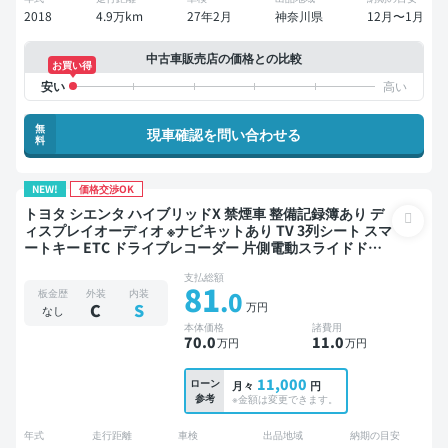
2018
4.9万km
27年2月
神奈川県
12月〜1月
中古車販売店の価格との比較
お買い得
無
現車確認を問い合わせる
料
NEW!
価格交渉OK
トヨタ シエンタ ハイブリッドX 禁煙車 整備記録簿あり デ
ィスプレイオーディオ ※ナビキットあり TV 3列シート スマ
ートキー ETC ドライブレコーダー 片側電動スライドドア
7人乗り
支払総額
81
.0
板金歴
外装
内装
万円
C
S
なし
本体価格
諸費用
70
.0
11
.0
万円
万円
11,000
ローン
月々
円
参考
※金額は変更できます。
年式
走行距離
車検
出品地域
納期の目安