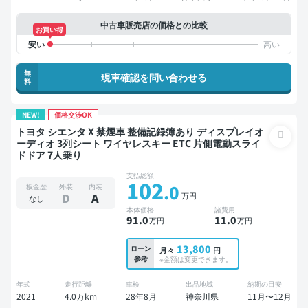
中古車販売店の価格との比較
お買い得
無
現車確認を問い合わせる
料
NEW!
価格交渉OK
トヨタ シエンタ X 禁煙車 整備記録簿あり ディスプレイオ
ーディオ 3列シート ワイヤレスキー ETC 片側電動スライ
ドドア 7人乗り
支払総額
102
.0
板金歴
外装
内装
万円
D
A
なし
本体価格
諸費用
91
.0
11
.0
万円
万円
13,800
ローン
月々
円
参考
※金額は変更できます。
年式
走行距離
車検
出品地域
納期の目安
2021
4.0万km
28年8月
神奈川県
11月〜12月