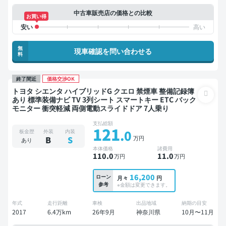
中古車販売店の価格との比較
お買い得
無
現車確認を問い合わせる
料
終了間近
価格交渉OK
トヨタ シエンタ ハイブリッドG クエロ 禁煙車 整備記録簿
あり 標準装備ナビ TV 3列シート スマートキー ETC バック
モニター 衝突軽減 両側電動スライドドア 7人乗り
支払総額
121
.0
板金歴
外装
内装
万円
B
S
あり
本体価格
諸費用
110
.0
11
.0
万円
万円
16,200
ローン
月々
円
参考
※金額は変更できます。
年式
走行距離
車検
出品地域
納期の目安
2017
6.4万km
26年9月
神奈川県
10月〜11月