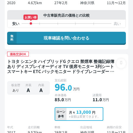
2020
4.6万km
27年2月
神奈川県
11月〜12月
中古車販売店の価格との比較
お買い得
無
現車確認を問い合わせる
料
価格交渉OK
トヨタ シエンタ ハイブリッドG クエロ 禁煙車 整備記録簿
あり ディスプレイオーディオ TV 後席モニター 3列シート
スマートキー ETC バックモニター ドライブレコーダー 衝
突軽減 両側電動スライドドア 7人乗り
支払総額
96
.0
板金歴
外装
内装
万円
A
A
あり
本体価格
諸費用
85
.0
11
.0
万円
万円
13,000
ローン
月々
円
参考
※金額は変更できます。
年式
走行距離
車検
出品地域
納期の目安
2017
9.5万km
28年2月
神奈川県
11月〜12月