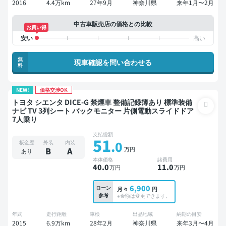
2016
4.4万km
27年9月
神奈川県
来年1月〜2月
中古車販売店の価格との比較
お買い得
無
現車確認を問い合わせる
料
NEW!
価格交渉OK
トヨタ シエンタ DICE-G 禁煙車 整備記録簿あり 標準装備
ナビ TV 3列シート バックモニター 片側電動スライドドア
7人乗り
支払総額
51
.0
板金歴
外装
内装
万円
B
A
あり
本体価格
諸費用
40
.0
11
.0
万円
万円
6,900
ローン
月々
円
参考
※金額は変更できます。
年式
走行距離
車検
出品地域
納期の目安
2015
6.9万km
28年2月
神奈川県
来年3月〜4月