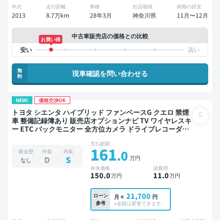
年式
走行距離
車検
出品地域
納期の目安
2013
8.7万km
28年3月
神奈川県
11月〜12月
中古車販売店の価格との比較
お買い得
無
現車確認を問い合わせる
料
NEW!
価格交渉OK
トヨタ シエンタ ハイブリッド ファンベースG クエロ 禁煙
車 整備記録簿あり 販売店オプションナビ TV ワイヤレスキ
ー ETC バックモニター 全方位カメラ ドライブレコーダー
衝突軽減
支払総額
161
.0
板金歴
外装
内装
万円
D
S
なし
本体価格
諸費用
150
.0
11
.0
万円
万円
21,700
ローン
月々
円
参考
※金額は変更できます。