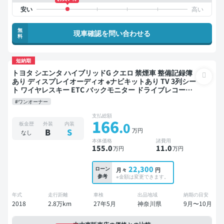
無
現車確認を問い合わせる
料
短納期
トヨタ シエンタ ハイブリッドG クエロ 禁煙車 整備記録簿
あり ディスプレイオーディオ ※ナビキットあり TV 3列シー
ト ワイヤレスキー ETC バックモニター ドライブレコーダ
ー 両側電動スライドドア 7人乗り
#ワンオーナー
支払総額
166
.0
板金歴
外装
内装
万円
B
S
なし
本体価格
諸費用
155
.0
11
.0
万円
万円
22,300
ローン
月々
円
参考
※金額は変更できます。
年式
走行距離
車検
出品地域
納期の目安
2018
2.8万km
27年5月
神奈川県
9月〜10月