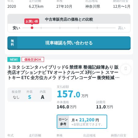
年式
走行距離
車検
出品地域
納期の目安
2020
6.2万km
27年10月
神奈川県
12月〜1月
中古車販売店の価格との比較
お買い得
無
現車確認を問い合わせる
料
NEW!
価格交渉OK
トヨタ シエンタ ハイブリッドG 禁煙車 整備記録簿あり 販
売店オプションナビ TV オートクルーズ 3列シート スマー
トキー ETC 全方位カメラ ドライブレコーダー 衝突軽減 両
側電動スライドドア 7人乗り
支払総額
157
.0
板金歴
外装
内装
万円
S
A
なし
本体価格
諸費用
146
.0
11
.0
万円
万円
21,200
ローン
月々
円
参考
※金額は変更できます。
年式
走行距離
車検
出品地域
納期の目安