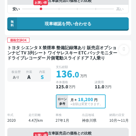
中古車販売店の価格との比較
お買い得
無
現車確認を問い合わせる
料
価格交渉OK
トヨタ シエンタ X 禁煙車 整備記録簿あり 販売店オプショ
ンナビ TV 3列シート ワイヤレスキー ETC バックモニター
ドライブレコーダー 片側電動スライドドア 7人乗り
支払総額
136
.0
板金歴
外装
内装
万円
A
S
あり
本体価格
諸費用
125
.0
11
.0
万円
万円
18,200
ローン
月々
円
参考
※金額は変更できます。
年式
走行距離
車検
出品地域
納期の目安
2020
4.4万km
27年1月
神奈川県
10月〜11月
中古車販売店の価格との比較
お買い得