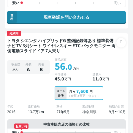
無
現車確認を問い合わせる
料
短納期
トヨタ シエンタ ハイブリッドG 整備記録簿あり 標準装備
ナビ TV 3列シート ワイヤレスキー ETC バックモニター 両
側電動スライドドア 7人乗り
支払総額
56
.0
板金歴
外装
内装
万円
A
B
あり
本体価格
諸費用
45
.0
11
.0
万円
万円
7,600
ローン
月々
円
参考
※金額は変更できます。
年式
走行距離
車検
出品地域
納期の目安
2016
13.7万km
27年5月
神奈川県
9月〜10月
中古車販売店の価格との比較
お買い得