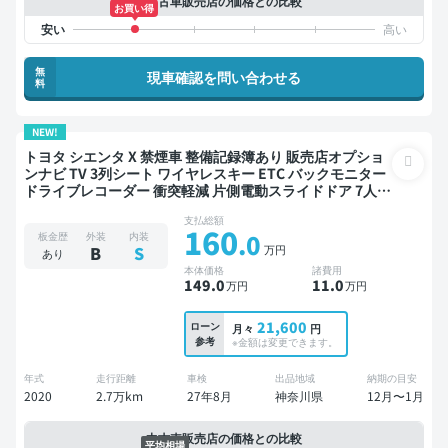
中古車販売店の価格との比較
お買い得
無
現車確認を問い合わせる
料
NEW!
トヨタ シエンタ X 禁煙車 整備記録簿あり 販売店オプショ
ンナビ TV 3列シート ワイヤレスキー ETC バックモニター
ドライブレコーダー 衝突軽減 片側電動スライドドア 7人乗
り
支払総額
160
.0
板金歴
外装
内装
万円
B
S
あり
本体価格
諸費用
149
.0
11
.0
万円
万円
21,600
ローン
月々
円
参考
※金額は変更できます。
年式
走行距離
車検
出品地域
納期の目安
2020
2.7万km
27年8月
神奈川県
12月〜1月
中古車販売店の価格との比較
平均相場