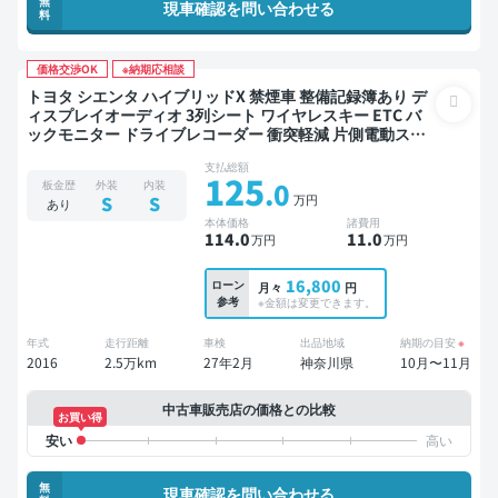
無
現車確認を問い合わせる
料
価格交渉OK
※納期応相談
トヨタ シエンタ ハイブリッドX 禁煙車 整備記録簿あり デ
ィスプレイオーディオ 3列シート ワイヤレスキー ETC バ
ックモニター ドライブレコーダー 衝突軽減 片側電動スラ
イドドア 7人乗り
支払総額
125
.0
板金歴
外装
内装
万円
S
S
あり
本体価格
諸費用
114
.0
11
.0
万円
万円
16,800
ローン
月々
円
参考
※金額は変更できます。
年式
走行距離
車検
出品地域
納期の目安
※
2016
2.5万km
27年2月
神奈川県
10月〜11月
中古車販売店の価格との比較
お買い得
無
現車確認を問い合わせる