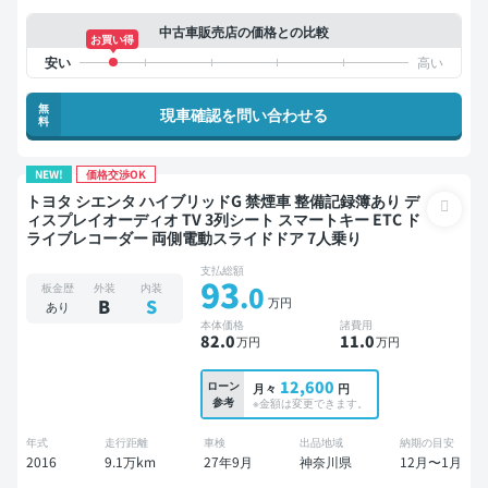
中古車販売店の価格との比較
お買い得
無
現車確認を問い合わせる
料
NEW!
価格交渉OK
トヨタ シエンタ ハイブリッドG 禁煙車 整備記録簿あり デ
ィスプレイオーディオ TV 3列シート スマートキー ETC ド
ライブレコーダー 両側電動スライドドア 7人乗り
支払総額
93
.0
板金歴
外装
内装
万円
B
S
あり
本体価格
諸費用
82
.0
11
.0
万円
万円
12,600
ローン
月々
円
参考
※金額は変更できます。
年式
走行距離
車検
出品地域
納期の目安
2016
9.1万km
27年9月
神奈川県
12月〜1月