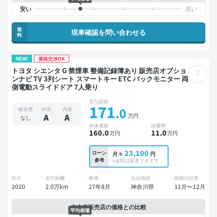
無
現車確認を問い合わせる
料
NEW!
価格交渉OK
トヨタ シエンタ G 禁煙車 整備記録簿あり 販売店オプショ
ンナビ TV 3列シート スマートキー ETC バックモニター 両
側電動スライドドア 7人乗り
支払総額
171
.0
板金歴
外装
内装
万円
A
A
なし
本体価格
諸費用
160
.0
11
.0
万円
万円
23,100
ローン
月々
円
参考
※金額は変更できます。
年式
走行距離
車検
出品地域
納期の目安
2020
2.0万km
27年8月
神奈川県
11月〜12月
中古車販売店の価格との比較
平均相場