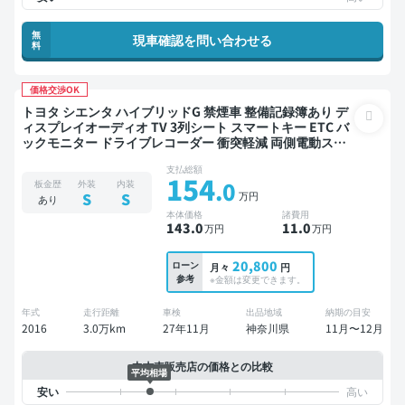
無
現車確認を問い合わせる
料
価格交渉OK
トヨタ シエンタ ハイブリッドG 禁煙車 整備記録簿あり デ
ィスプレイオーディオ TV 3列シート スマートキー ETC バ
ックモニター ドライブレコーダー 衝突軽減 両側電動スラ
イドドア 7人乗り
支払総額
154
.0
板金歴
外装
内装
万円
S
S
あり
本体価格
諸費用
143
.0
11
.0
万円
万円
20,800
ローン
月々
円
参考
※金額は変更できます。
年式
走行距離
車検
出品地域
納期の目安
2016
3.0万km
27年11月
神奈川県
11月〜12月
中古車販売店の価格との比較
平均相場