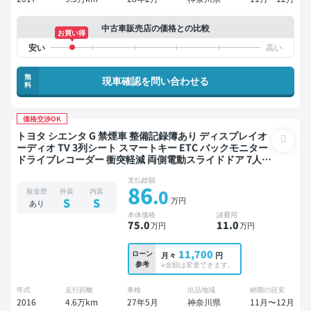
中古車販売店の価格との比較
お買い得
無
現車確認を問い合わせる
料
価格交渉OK
トヨタ シエンタ G 禁煙車 整備記録簿あり ディスプレイオ
ーディオ TV 3列シート スマートキー ETC バックモニター
ドライブレコーダー 衝突軽減 両側電動スライドドア 7人乗
り
支払総額
86
.0
板金歴
外装
内装
万円
S
S
あり
本体価格
諸費用
75
.0
11
.0
万円
万円
11,700
ローン
月々
円
参考
※金額は変更できます。
年式
走行距離
車検
出品地域
納期の目安
2016
4.6万km
27年5月
神奈川県
11月〜12月