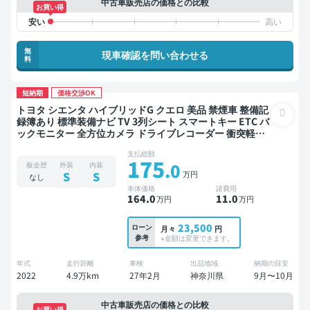
中古車販売店の価格との比較
お買い得
無
現車確認を問い合わせる
料
短納期
価格交渉OK
トヨタ シエンタ ハイブリッドG クエロ 美品 禁煙車 整備記
録簿あり 標準装備ナビ TV 3列シート スマートキー ETC バ
ックモニター 全方位カメラ ドライブレコーダー 衝突軽減
両側電動スライドドア 7人乗り
支払総額
175
.0
板金歴
外装
内装
万円
S
S
なし
本体価格
諸費用
164
.0
11
.0
万円
万円
23,500
ローン
月々
円
参考
※金額は変更できます。
年式
走行距離
車検
出品地域
納期の目安
2022
4.9万km
27年2月
神奈川県
9月〜10月
中古車販売店の価格との比較
お買い得