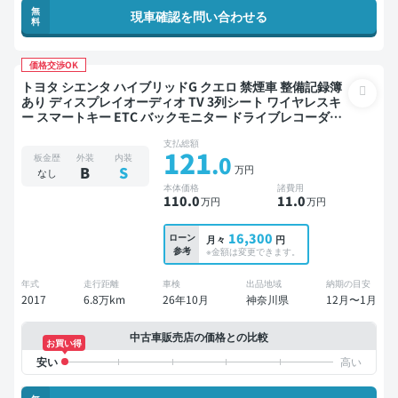
無
現車確認を問い合わせる
料
価格交渉OK
トヨタ シエンタ ハイブリッドG クエロ 禁煙車 整備記録簿
あり ディスプレイオーディオ TV 3列シート ワイヤレスキ
ー スマートキー ETC バックモニター ドライブレコーダー
衝突軽減 両側電動スライドドア 7人乗り
支払総額
121
.0
板金歴
外装
内装
万円
B
S
なし
本体価格
諸費用
110
.0
11
.0
万円
万円
16,300
ローン
月々
円
参考
※金額は変更できます。
年式
走行距離
車検
出品地域
納期の目安
2017
6.8万km
26年10月
神奈川県
12月〜1月
中古車販売店の価格との比較
お買い得