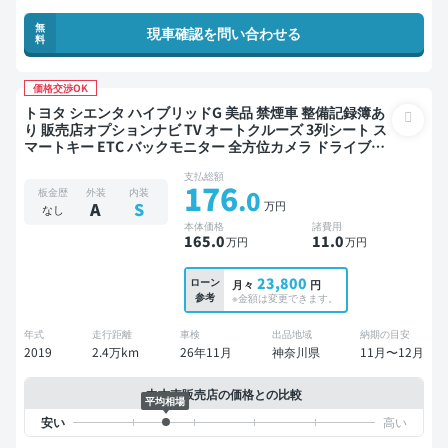
無
現車確認を問い合わせる
料
価格交渉OK
トヨタ シエンタ ハイブリッドG 美品 禁煙車 整備記録簿あ
り 販売店オプションナビ TV オートクルーズ 3列シート ス
マートキー ETC バックモニター 全方位カメラ ドライブレ
コーダー 衝突軽減 両側電動スライドドア 7人乗り
支払総額
176
.0
板金歴
外装
内装
万円
A
S
なし
本体価格
諸費用
165
.0
11
.0
万円
万円
23,800
ローン
月々
円
参考
※金額は変更できます。
年式
走行距離
車検
出品地域
納期の目安
2019
2.4万km
26年11月
神奈川県
11月〜12月
中古車販売店の価格との比較
平均相場