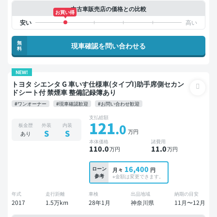
中古車販売店の価格との比較
お買い得
無
現車確認を問い合わせる
料
NEW!
トヨタ シエンタ G 車いす仕様車(タイプI)助手席側セカン
ドシート付 禁煙車 整備記録簿あり
#ワンオーナー
#現車確認歓迎
#お問い合わせ歓迎
支払総額
121
.0
板金歴
外装
内装
万円
S
S
あり
本体価格
諸費用
110
.0
11
.0
万円
万円
16,400
ローン
月々
円
参考
※金額は変更できます。
年式
走行距離
車検
出品地域
納期の目安
2017
1.5万km
28年1月
神奈川県
11月〜12月