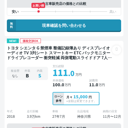
中古車販売店の価格との比較
お買い得
無
現車確認を問い合わせる
料
NEW!
価格交渉OK
トヨタ シエンタ G 禁煙車 整備記録簿あり ディスプレイオ
ーディオ TV 3列シート スマートキー ETC バックモニター
ドライブレコーダー 衝突軽減 両側電動スライドドア 7人乗
り
支払総額
111
.0
板金歴
外装
内装
万円
B
S
なし
本体価格
諸費用
100
.0
11
.0
万円
万円
15,000
ローン
月々
円
参考
※金額は変更できます。
年式
走行距離
車検
出品地域
納期の目安
2018
3.9万km
27年7月
神奈川県
11月〜12月