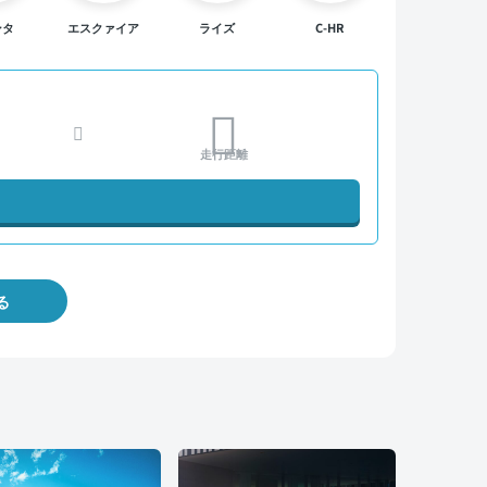
ンタ
エスクァイア
ライズ
C-HR
走行距離
る