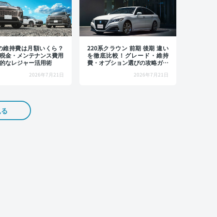
4の維持費は月額いくら？
220系クラウン 前期 後期 違い
税金・メンテナンス費用
を徹底比較！グレード・維持
的なレジャー活用術
費・オプション選びの攻略ガイ
ド
2026年7月21日
2026年7月21日
見る