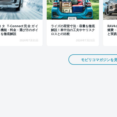
タ T-Connect完全ガイ
ライズの荷室寸法・容量を徹底
RAV
：機能・料金・選び方のポイ
解説！車中泊の工夫やヤリスク
燃費・
トを徹底解説
ロスとの比較
と実践
2026年7月21日
2026年7月21日
モビリコマガジンを