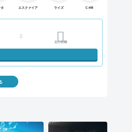
ンタ
エスクァイア
ライズ
C-HR
走行距離
る