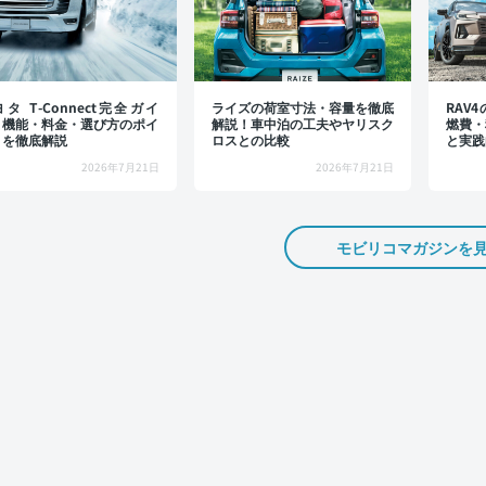
タ T-Connect完全ガイ
ライズの荷室寸法・容量を徹底
RAV
：機能・料金・選び方のポイ
解説！車中泊の工夫やヤリスク
燃費・
トを徹底解説
ロスとの比較
と実践
2026年7月21日
2026年7月21日
モビリコマガジンを