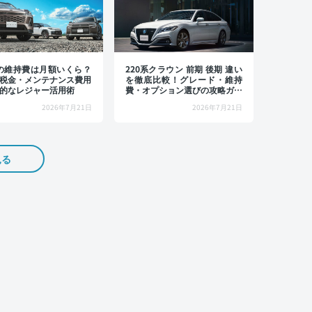
4の維持費は月額いくら？
220系クラウン 前期 後期 違い
税金・メンテナンス費用
を徹底比較！グレード・維持
的なレジャー活用術
費・オプション選びの攻略ガイ
ド
2026年7月21日
2026年7月21日
見る