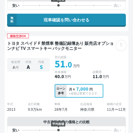
無
現車確認を問い合わせる
料
価格交渉OK
トヨタ スペイド F 禁煙車 整備記録簿あり 販売店オプショ
ンナビ TV スマートキー バックモニター
支払総額
51
.0
板金歴
外装
内装
万円
A
S
あり
本体価格
諸費用
40
.0
11
.0
万円
万円
7,000
ローン
月々
円
参考
※金額は変更できます。
年式
走行距離
車検
出品地域
納期の目安
2013
9.9万km
28年7月
神奈川県
11月〜12月
中古車販売店の価格との比較
平均相場