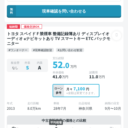
無
現車確認を問い合わせる
料
短納期
価格交渉OK
トヨタ スペイド F 禁煙車 整備記録簿あり ディスプレイオ
ーディオ ※ナビキットあり TV スマートキー ETC バックモ
ニター
#ワンオーナー
#現車確認歓迎
#お問い合わせ歓迎
支払総額
52
.0
板金歴
外装
内装
万円
S
A
なし
本体価格
諸費用
41
.0
11
.0
万円
万円
7,100
ローン
月々
円
参考
※金額は変更できます。
年式
走行距離
車検
出品地域
納期の目安
2013
8.0万km
28年7月
神奈川県
9月〜10月
中古車販売店の価格との比較
平均相場