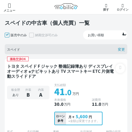
モビリコ
探す
ログイン
メニュー
スペイドの中古車（個人売買）一覧
販売中のみ
納期交渉可のみ
変更
スペイド
価格交渉OK
トヨタ スペイド F ジャック 整備記録簿あり ディスプレイ
オーディオ ※ナビキットあり TV スマートキー ETC 片側電
動スライドドア
支払総額
41
.0
板金歴
外装
内装
万円
B
A
あり
本体価格
諸費用
30
.0
11
.0
万円
万円
5,600
ローン
月々
円
参考
※金額は変更できます。
年式
走行距離
車検
出品地域
納期の目安