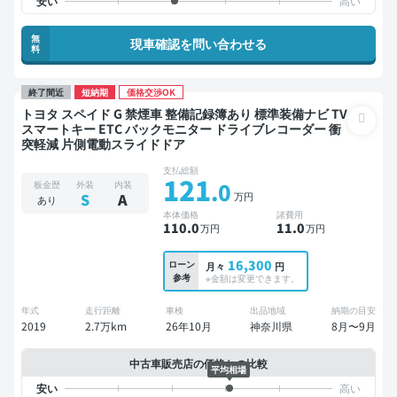
無
現車確認を問い合わせる
料
終了間近
短納期
価格交渉OK
トヨタ スペイド G 禁煙車 整備記録簿あり 標準装備ナビ TV
スマートキー ETC バックモニター ドライブレコーダー 衝
突軽減 片側電動スライドドア
支払総額
121
.0
板金歴
外装
内装
万円
S
A
あり
本体価格
諸費用
110
.0
11
.0
万円
万円
16,300
ローン
月々
円
参考
※金額は変更できます。
年式
走行距離
車検
出品地域
納期の目安
2019
2.7万km
26年10月
神奈川県
8月〜9月
中古車販売店の価格との比較
平均相場