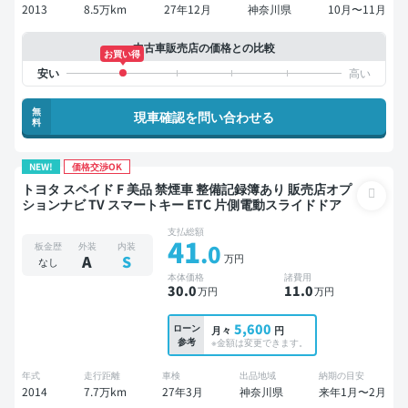
2013
8.5万km
27年12月
神奈川県
10月〜11月
中古車販売店の価格との比較
お買い得
無
現車確認を問い合わせる
料
NEW!
価格交渉OK
トヨタ スペイド F 美品 禁煙車 整備記録簿あり 販売店オプ
ションナビ TV スマートキー ETC 片側電動スライドドア
支払総額
41
.0
板金歴
外装
内装
万円
A
S
なし
本体価格
諸費用
30
.0
11
.0
万円
万円
5,600
ローン
月々
円
参考
※金額は変更できます。
年式
走行距離
車検
出品地域
納期の目安
2014
7.7万km
27年3月
神奈川県
来年1月〜2月