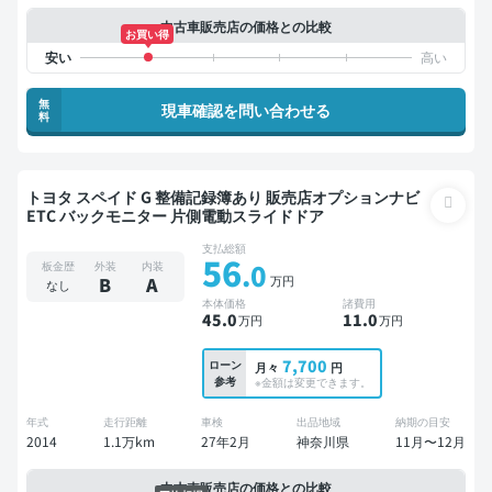
中古車販売店の価格との比較
お買い得
無
現車確認を問い合わせる
料
トヨタ スペイド G 整備記録簿あり 販売店オプションナビ
ETC バックモニター 片側電動スライドドア
支払総額
56
.0
板金歴
外装
内装
万円
B
A
なし
本体価格
諸費用
45
.0
11
.0
万円
万円
7,700
ローン
月々
円
参考
※金額は変更できます。
年式
走行距離
車検
出品地域
納期の目安
2014
1.1万km
27年2月
神奈川県
11月〜12月
中古車販売店の価格との比較