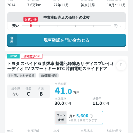
2014
7.6万km
27年11月
神奈川県
10月〜11月
中古車販売店の価格との比較
お買い得
無
現車確認を問い合わせる
料
NEW!
価格交渉OK
トヨタ スペイド G 禁煙車 整備記録簿あり ディスプレイオ
ーディオ TV スマートキー ETC 片側電動スライドドア
#お問い合わせ歓迎
#納期応相談
支払総額
41
.0
板金歴
外装
内装
万円
C
B
なし
本体価格
諸費用
30
.0
11
.0
万円
万円
5,600
ローン
月々
円
参考
※金額は変更できます。
年式
走行距離
車検
出品地域
納期の目安