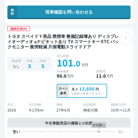
無
現車確認を問い合わせる
料
価格交渉OK
トヨタ スペイド Y 美品 禁煙車 整備記録簿あり ディスプレ
イオーディオ ※ナビキットあり TV スマートキー ETC バッ
クモニター 衝突軽減 片側電動スライドドア
支払総額
101
.0
板金歴
外装
内装
万円
S
S
なし
本体価格
諸費用
90
.0
11
.0
万円
万円
13,600
ローン
月々
円
参考
※金額は変更できます。
年式
走行距離
車検
出品地域
納期の目安
2018
4.1万km
27年6月
神奈川県
10月〜11月
中古車販売店の価格との比較
やや高い