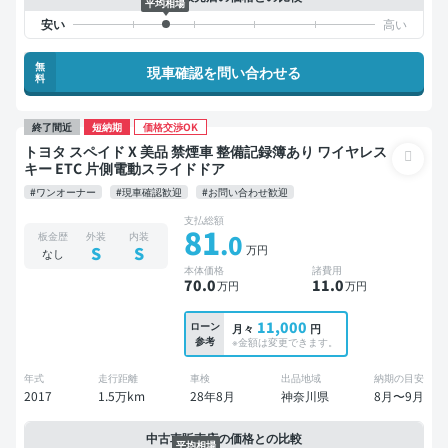
平均相場
無
現車確認を問い合わせる
料
終了間近
短納期
価格交渉OK
トヨタ スペイド X 美品 禁煙車 整備記録簿あり ワイヤレス
キー ETC 片側電動スライドドア
#ワンオーナー
#現車確認歓迎
#お問い合わせ歓迎
支払総額
81
.0
板金歴
外装
内装
万円
S
S
なし
本体価格
諸費用
70
.0
11
.0
万円
万円
11,000
ローン
月々
円
参考
※金額は変更できます。
年式
走行距離
車検
出品地域
納期の目安
2017
1.5万km
28年8月
神奈川県
8月〜9月
中古車販売店の価格との比較
平均相場