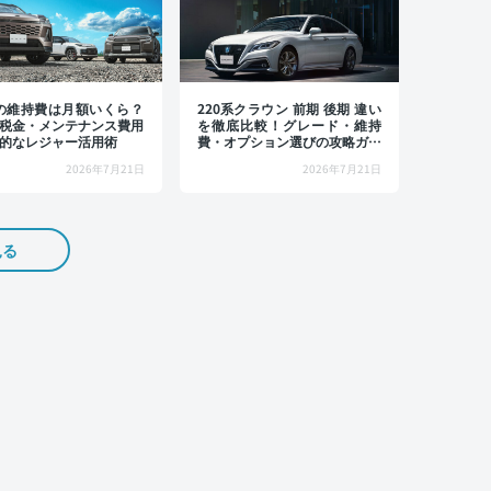
4の維持費は月額いくら？
220系クラウン 前期 後期 違い
税金・メンテナンス費用
を徹底比較！グレード・維持
的なレジャー活用術
費・オプション選びの攻略ガイ
ド
2026年7月21日
2026年7月21日
見る