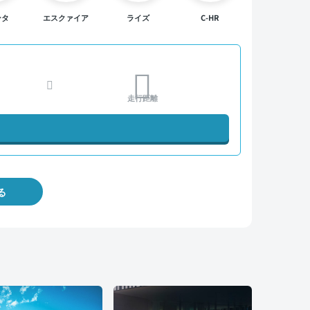
ンタ
エスクァイア
ライズ
C-HR
走行距離
る