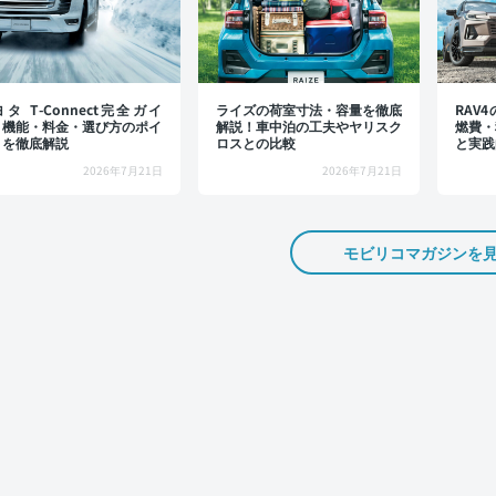
タ T-Connect完全ガイ
ライズの荷室寸法・容量を徹底
RAV
：機能・料金・選び方のポイ
解説！車中泊の工夫やヤリスク
燃費・
トを徹底解説
ロスとの比較
と実践
2026年7月21日
2026年7月21日
モビリコマガジンを