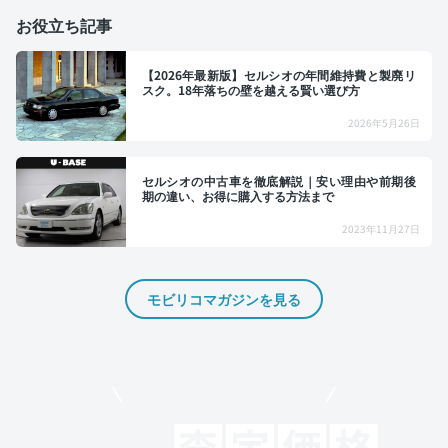
お役立ち記事
【2026年最新版】セルシオの年間維持費と製廃リ
スク。18年落ちの壁を越える賢い選び方
2026年5月26日
セルシオの中古車を徹底解説｜安い理由や前期後
期の違い、お得に購入する方法まで
2023年11月27日
モビリコマガジンを見る
モビリコでクルマを売りたい方