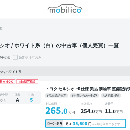
モビリコ
覧
シオ / ホワイト系（白）の中古車（個人売買）一覧
売中のみ
納期交渉可のみ
オ, ホワイト系
格交渉OK
※納期応相談
トヨタ セルシオ eR仕様 美品 禁煙車 整備記録簿あり メーカーオプションナビ 本革シート TV ワ
イヤレスキー スマートキー ETC サンルーフ 
板金歴
外装
内装
#現車確認歓迎
#お問い合わせ歓迎
#納期応相談
A
S
なし
支払総額
本体価格
諸費用
265
.0
254
11
.0
.0
万円
万円
万円
35,600
ローン
参考
月々
円
※金額は変更できます。