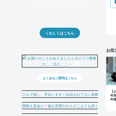
クルマの将来的な価値を予測！
出品や下取りの際の参考に。
くわしくはこちら
お役
0800-500-5500
よくあるご質問はこちら
【
年
年