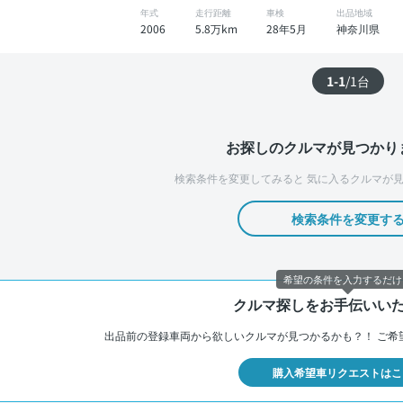
年式
走行距離
車検
出品地域
2006
5.8万km
28年5月
神奈川県
1-1
/
1
台
お探しのクルマが見つかり
検索条件を変更してみると
気に入るクルマが見
検索条件を変更す
希望の条件を入力するだけ
クルマ探しをお手伝いい
出品前の登録車両から欲しいクルマが見つかるかも？！
ご希
購入希望車リクエストはこ