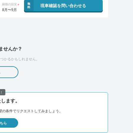
無
納期の目安
※
現車確認を問い合わせる
料
8月〜9月
ませんか？
つかるかもしれません。
る
！
たします。
望の条件でリクエストしてみましょう。
ちら