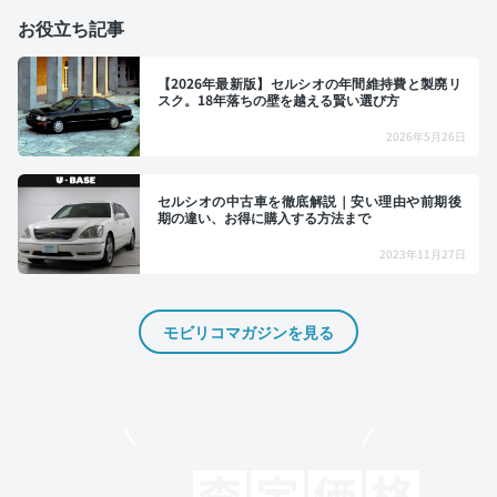
お役立ち記事
【2026年最新版】セルシオの年間維持費と製廃リ
スク。18年落ちの壁を越える賢い選び方
2026年5月26日
セルシオの中古車を徹底解説｜安い理由や前期後
期の違い、お得に購入する方法まで
2023年11月27日
モビリコマガジンを見る
モビリコでクルマを売りたい方