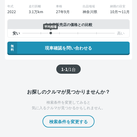
年式
走行距離
車検
出品地域
納期の目安
2022
3.1万km
27年9月
神奈川県
10月〜11月
中古車販売店の価格との比較
平均相場
無
現車確認を問い合わせる
料
1-1
/
1
台
お探しのクルマが見つかりませんか？
検索条件を変更してみると
気に入るクルマが見つかるかもしれません。
検索条件を変更する