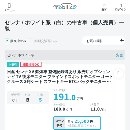
モビリコ
探す
ログイン
メニュー
セレナ / ホワイト系（白）の中古車（個人売買）一
覧
販売中のみ
納期交渉可のみ
変更
セレナ, ホワイト系
NEW!
価格交渉OK
日産 セレナ XV 禁煙車 整備記録簿あり 販売店オプション
ナビ TV 後席モニター ブラインドスポットモニター オート
クルーズ 3列シート スマートキー ETC バックモニター ド
ライブレコーダー 衝突軽減 8人乗り
支払総額
191
.0
板金歴
外装
内装
万円
B
S
なし
本体価格
諸費用
180
.0
11
.0
万円
万円
25,500
ローン
月々
円
参考
※金額は変更できます。