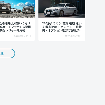
4の維持費は月額いくら？
220系クラウン 前期 後期 違い
税金・メンテナンス費用
を徹底比較！グレード・維持
的なレジャー活用術
費・オプション選びの攻略ガイ
ド
2026年7月21日
2026年7月21日
見る