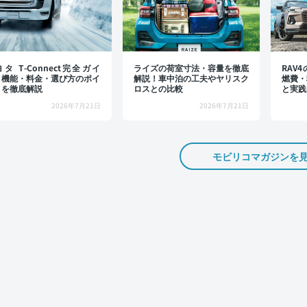
タ T-Connect完全ガイ
ライズの荷室寸法・容量を徹底
RAV
：機能・料金・選び方のポイ
解説！車中泊の工夫やヤリスク
燃費・
トを徹底解説
ロスとの比較
と実践
2026年7月21日
2026年7月21日
モビリコマガジンを