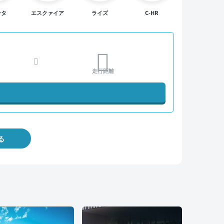
ンタ
エスクァイア
ライズ
C-HR
走行距離
る