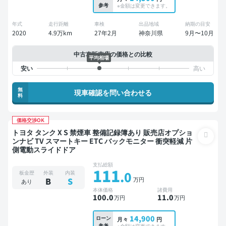
参考
※金額は変更できます。
年式
走行距離
車検
出品地域
納期の目安
2020
4.9万km
27年2月
神奈川県
9月〜10月
中古車販売店の価格との比較
平均相場
無
現車確認を問い合わせる
料
価格交渉OK
トヨタ タンク X S 禁煙車 整備記録簿あり 販売店オプショ
ンナビ TV スマートキー ETC バックモニター 衝突軽減 片
側電動スライドドア
支払総額
111
.0
板金歴
外装
内装
万円
B
S
あり
本体価格
諸費用
100
.0
11
.0
万円
万円
14,900
ローン
月々
円
参考
※金額は変更できます。