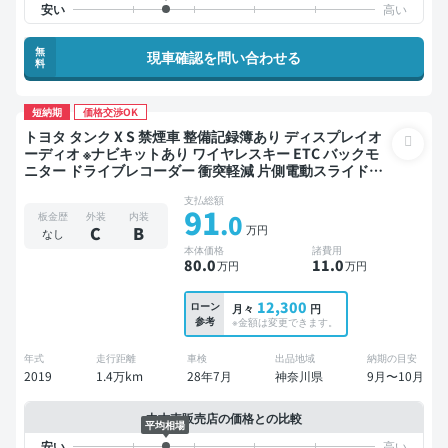
無
現車確認を問い合わせる
料
短納期
価格交渉OK
トヨタ タンク X S 禁煙車 整備記録簿あり ディスプレイオ
ーディオ ※ナビキットあり ワイヤレスキー ETC バックモ
ニター ドライブレコーダー 衝突軽減 片側電動スライドド
ア
支払総額
91
.0
板金歴
外装
内装
万円
C
B
なし
本体価格
諸費用
80
.0
11
.0
万円
万円
12,300
ローン
月々
円
参考
※金額は変更できます。
年式
走行距離
車検
出品地域
納期の目安
2019
1.4万km
28年7月
神奈川県
9月〜10月
中古車販売店の価格との比較
平均相場