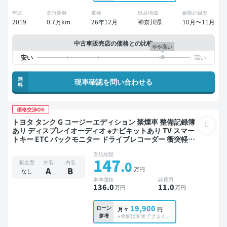
年式
走行距離
車検
出品地域
納期の目安
2019
0.7万km
26年12月
神奈川県
10月〜11月
中古車販売店の価格との比較
やや高い
無
現車確認を問い合わせる
料
価格交渉OK
トヨタ タンク G コージーエディション 禁煙車 整備記録簿
あり ディスプレイオーディオ ※ナビキットあり TV スマー
トキー ETC バックモニター ドライブレコーダー 衝突軽減
両側電動スライドドア
支払総額
147
.0
板金歴
外装
内装
万円
A
B
なし
本体価格
諸費用
136
.0
11
.0
万円
万円
19,900
ローン
月々
円
参考
※金額は変更できます。