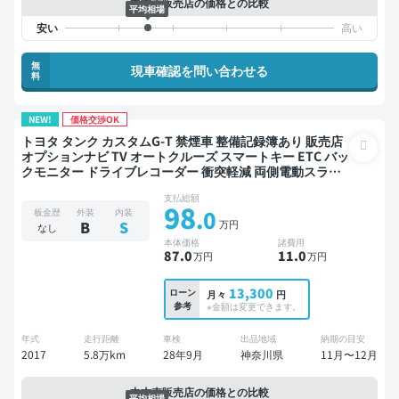
中古車販売店の価格との比較
平均相場
無
現車確認を問い合わせる
料
NEW!
価格交渉OK
トヨタ タンク カスタムG-T 禁煙車 整備記録簿あり 販売店
オプションナビ TV オートクルーズ スマートキー ETC バッ
クモニター ドライブレコーダー 衝突軽減 両側電動スライ
ドドア
支払総額
98
.0
板金歴
外装
内装
万円
B
S
なし
本体価格
諸費用
87
.0
11
.0
万円
万円
13,300
ローン
月々
円
参考
※金額は変更できます。
年式
走行距離
車検
出品地域
納期の目安
2017
5.8万km
28年9月
神奈川県
11月〜12月
中古車販売店の価格との比較
平均相場