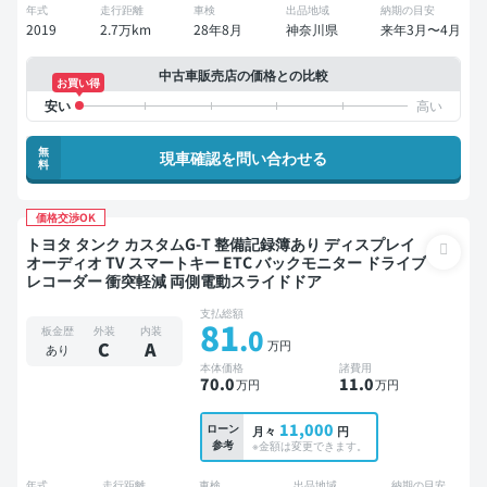
年式
走行距離
車検
出品地域
納期の目安
2019
2.7万km
28年8月
神奈川県
来年3月〜4月
中古車販売店の価格との比較
お買い得
無
現車確認を問い合わせる
料
価格交渉OK
トヨタ タンク カスタムG-T 整備記録簿あり ディスプレイ
オーディオ TV スマートキー ETC バックモニター ドライブ
レコーダー 衝突軽減 両側電動スライドドア
支払総額
81
.0
板金歴
外装
内装
万円
C
A
あり
本体価格
諸費用
70
.0
11
.0
万円
万円
11,000
ローン
月々
円
参考
※金額は変更できます。
年式
走行距離
車検
出品地域
納期の目安