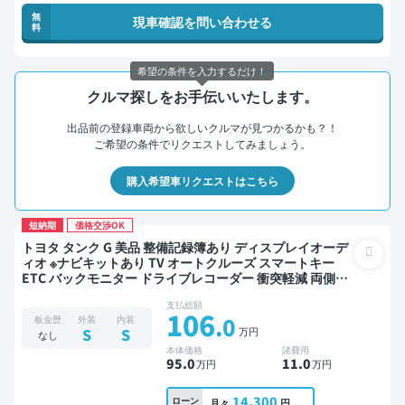
無
現車確認を問い合わせる
料
希望の条件を入力するだけ！
クルマ探しをお手伝いいたします。
出品前の登録車両から欲しいクルマが見つかるかも？！
ご希望の条件でリクエストしてみましょう。
購入希望車リクエストはこちら
短納期
価格交渉OK
トヨタ タンク G 美品 整備記録簿あり ディスプレイオーデ
ィオ ※ナビキットあり TV オートクルーズ スマートキー
ETC バックモニター ドライブレコーダー 衝突軽減 両側電
動スライドドア
支払総額
106
.0
板金歴
外装
内装
万円
S
S
なし
本体価格
諸費用
95
.0
11
.0
万円
万円
14,300
ローン
月々
円