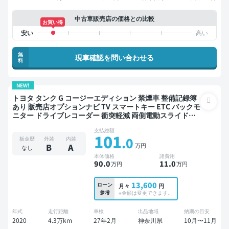
中古車販売店の価格との比較
お買い得
無
現車確認を問い合わせる
料
NEW!
トヨタ タンク G コージーエディション 禁煙車 整備記録簿
あり 販売店オプションナビ TV スマートキー ETC バックモ
ニター ドライブレコーダー 衝突軽減 両側電動スライドド
ア
支払総額
101
.0
板金歴
外装
内装
万円
B
A
なし
本体価格
諸費用
90
.0
11
.0
万円
万円
13,600
ローン
月々
円
参考
※金額は変更できます。
年式
走行距離
車検
出品地域
納期の目安
2020
4.3万km
27年2月
神奈川県
10月〜11月