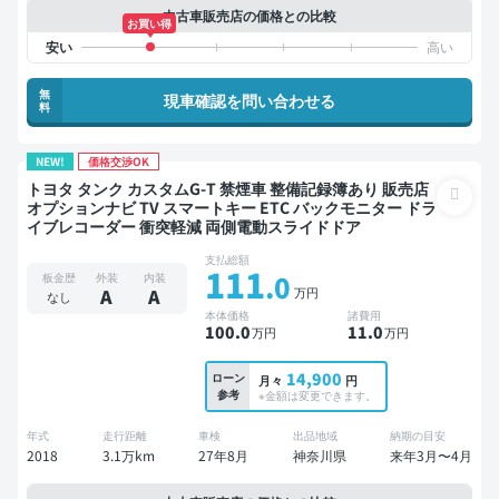
中古車販売店の価格との比較
お買い得
無
現車確認を問い合わせる
料
NEW!
価格交渉OK
トヨタ タンク カスタムG-T 禁煙車 整備記録簿あり 販売店
オプションナビ TV スマートキー ETC バックモニター ドラ
イブレコーダー 衝突軽減 両側電動スライドドア
支払総額
111
.0
板金歴
外装
内装
万円
A
A
なし
本体価格
諸費用
100
.0
11
.0
万円
万円
14,900
ローン
月々
円
参考
※金額は変更できます。
年式
走行距離
車検
出品地域
納期の目安
2018
3.1万km
27年8月
神奈川県
来年3月〜4月