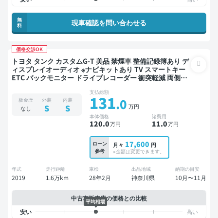
無
現車確認を問い合わせる
料
価格交渉OK
トヨタ タンク カスタムG-T 美品 禁煙車 整備記録簿あり デ
ィスプレイオーディオ ※ナビキットあり TV スマートキー
ETC バックモニター ドライブレコーダー 衝突軽減 両側電
動スライドドア
支払総額
131
.0
板金歴
外装
内装
万円
S
S
なし
本体価格
諸費用
120
.0
11
.0
万円
万円
17,600
ローン
月々
円
参考
※金額は変更できます。
年式
走行距離
車検
出品地域
納期の目安
2019
1.6万km
28年2月
神奈川県
10月〜11月
中古車販売店の価格との比較
平均相場