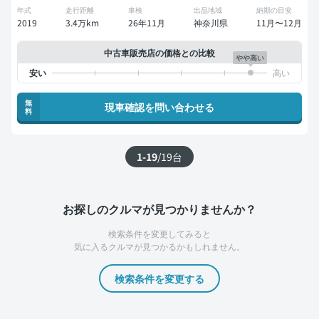
年式
走行距離
車検
出品地域
納期の目安
2019
3.4万km
26年11月
神奈川県
11月〜12月
中古車販売店の価格との比較
やや高い
無
現車確認を問い合わせる
料
1-19
/
19
台
お探しのクルマが見つかりませんか？
検索条件を変更してみると
気に入るクルマが見つかるかもしれません。
検索条件を変更する