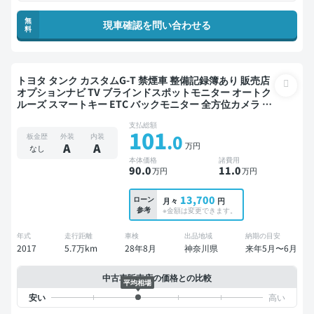
無
現車確認を問い合わせる
料
トヨタ タンク カスタムG-T 禁煙車 整備記録簿あり 販売店
オプションナビ TV ブラインドスポットモニター オートク
ルーズ スマートキー ETC バックモニター 全方位カメラ ド
ライブレコーダー 衝突軽減 両側電動スライドドア
支払総額
101
.0
板金歴
外装
内装
万円
A
A
なし
本体価格
諸費用
90
.0
11
.0
万円
万円
13,700
ローン
月々
円
参考
※金額は変更できます。
年式
走行距離
車検
出品地域
納期の目安
2017
5.7万km
28年8月
神奈川県
来年5月〜6月
中古車販売店の価格との比較
平均相場