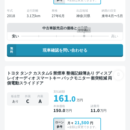
年式
走行距離
車検
出品地域
納期の目安
2018
3.1万km
27年6月
神奈川県
来年4月〜5月
中古車販売店の価格との比較
やや高い
無
現車確認を問い合わせる
料
トヨタ タンク カスタムG 禁煙車 整備記録簿あり ディスプ
レイオーディオ スマートキー バックモニター 衝突軽減 両
側電動スライドドア
支払総額
161
.0
板金歴
外装
内装
万円
C
A
あり
本体価格
諸費用
150
.0
11
.0
万円
万円
21,500
ローン
月々
円
参考
※金額は変更できます。