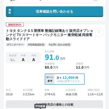
無
現車確認を問い合わせる
料
価格交渉OK
トヨタ タンク G S 禁煙車 整備記録簿あり 販売店オプショ
ンナビ TV スマートキー バックモニター 衝突軽減 両側電
動スライドドア
#ワンオーナー
#現車確認歓迎
#お問い合わせ歓迎
支払総額
91
.0
板金歴
外装
内装
万円
A
A
なし
本体価格
諸費用
80
.0
11
.0
万円
万円
12,400
ローン
月々
円
参考
※金額は変更できます。
年式
走行距離
車検
出品地域
納期の目安
2018
3.5万km
27年4月
神奈川県
11月〜12月
中古車販売店の価格との比較
平均相場