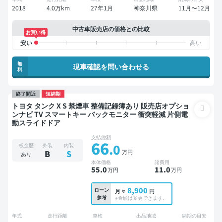
2018
4.0万km
27年1月
神奈川県
11月〜12月
中古車販売店の価格との比較
お買い得
無
現車確認を問い合わせる
料
終了間近
短納期
トヨタ タンク X S 禁煙車 整備記録簿あり 販売店オプショ
ンナビ TV スマートキー バックモニター 衝突軽減 片側電
動スライドドア
支払総額
66
.0
板金歴
外装
内装
万円
B
S
あり
本体価格
諸費用
55
.0
11
.0
万円
万円
8,900
ローン
月々
円
参考
※金額は変更できます。
年式
走行距離
車検
出品地域
納期の目安