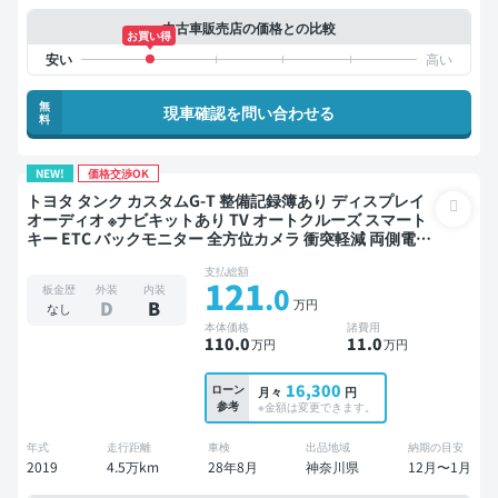
中古車販売店の価格との比較
お買い得
無
現車確認を問い合わせる
料
NEW!
価格交渉OK
トヨタ タンク カスタムG-T 整備記録簿あり ディスプレイ
オーディオ ※ナビキットあり TV オートクルーズ スマート
キー ETC バックモニター 全方位カメラ 衝突軽減 両側電動
スライドドア
支払総額
121
.0
板金歴
外装
内装
万円
D
B
なし
本体価格
諸費用
110
.0
11
.0
万円
万円
16,300
ローン
月々
円
参考
※金額は変更できます。
年式
走行距離
車検
出品地域
納期の目安
2019
4.5万km
28年8月
神奈川県
12月〜1月