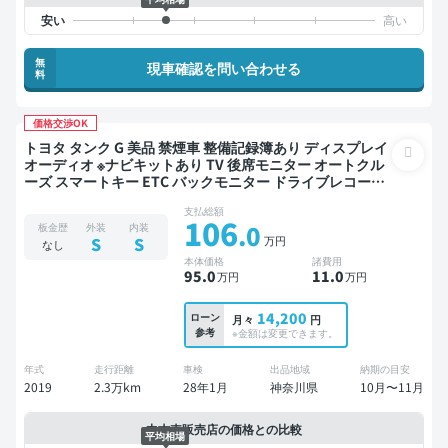
無
現車確認を問い合わせる
料
価格交渉OK
トヨタ タンク G 美品 禁煙車 整備記録簿あり ディスプレイ
オーディオ ※ナビキットあり TV 後席モニター オートクル
ーズ スマートキー ETC バックモニター ドライブレコーダ
ー 衝突軽減 両側電動スライドドア
支払総額
106
.0
板金歴
外装
内装
万円
S
S
なし
本体価格
諸費用
95
.0
11
.0
万円
万円
14,200
ローン
月々
円
参考
※金額は変更できます。
年式
走行距離
車検
出品地域
納期の目安
2019
2.3万km
28年1月
神奈川県
10月〜11月
中古車販売店の価格との比較
平均相場