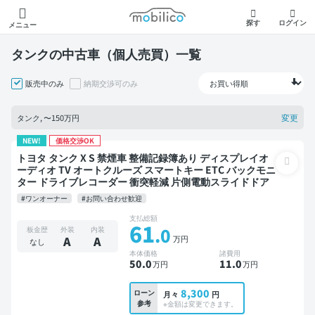
モビリコ
探す
ログイン
メニュー
タンクの中古車（個人売買）一覧
販売中のみ
納期交渉可のみ
変更
タンク, 〜150万円
NEW!
価格交渉OK
トヨタ タンク X S 禁煙車 整備記録簿あり ディスプレイオ
ーディオ TV オートクルーズ スマートキー ETC バックモニ
ター ドライブレコーダー 衝突軽減 片側電動スライドドア
#ワンオーナー
#お問い合わせ歓迎
支払総額
61
.0
板金歴
外装
内装
万円
A
A
なし
本体価格
諸費用
50
.0
11
.0
万円
万円
8,300
ローン
月々
円
参考
※金額は変更できます。