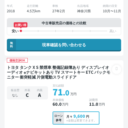
年式
走行距離
車検
出品地域
納期の目安
2018
4.5万km
27年2月
神奈川県
10月〜11月
中古車販売店の価格との比較
お買い得
無
現車確認を問い合わせる
料
価格交渉OK
トヨタ タンク X S 禁煙車 整備記録簿あり ディスプレイオ
ーディオ ※ナビキットあり TV スマートキー ETC バックモ
ニター 衝突軽減 片側電動スライドドア
支払総額
71
.0
板金歴
外装
内装
万円
C
A
なし
本体価格
諸費用
60
.0
11
.0
万円
万円
9,600
ローン
月々
円
参考
※金額は変更できます。