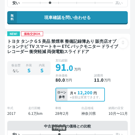
無
現車確認を問い合わせる
料
NEW!
価格交渉OK
トヨタ タンク G S 美品 禁煙車 整備記録簿あり 販売店オプ
ションナビ TV スマートキー ETC バックモニター ドライブ
レコーダー 衝突軽減 両側電動スライドドア
支払総額
91
.0
板金歴
外装
内装
万円
S
S
なし
本体価格
諸費用
80
.0
11
.0
万円
万円
12,200
ローン
月々
円
参考
※金額は変更できます。
年式
走行距離
車検
出品地域
納期の目安
2017
6.1万km
28年2月
神奈川県
10月〜11月
中古車販売店の価格との比較
平均相場