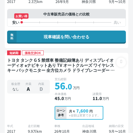
2017
2.3万km
26年9月
神奈川県
9月〜10月
中古車販売店の価格との比較
お買い得
無
現車確認を問い合わせる
料
短納期
価格交渉OK
トヨタ タンク G S 禁煙車 整備記録簿あり ディスプレイオ
ーディオ ※ナビキットあり TV オートクルーズ ワイヤレス
キー バックモニター 全方位カメラ ドライブレコーダー 衝
突軽減 両側電動スライドドア
支払総額
56
.0
板金歴
外装
内装
万円
A
D
なし
本体価格
諸費用
45
.0
11
.0
万円
万円
7,600
ローン
月々
円
参考
※金額は変更できます。
年式
走行距離
車検
出品地域
納期の目安
2017
9.9万km
26年10月
神奈川県
9月〜10月