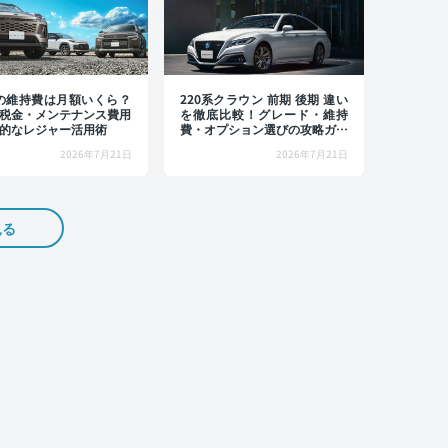
4の維持費は月額いくら？
220系クラウン 前期 後期 違い
税金・メンテナンス費用
を徹底比較！グレード・維持
的なレジャー活用術
費・オプション選びの攻略ガイ
ド
2026年7月21日
2026年7月21日
見る