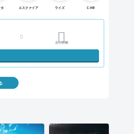
ンタ
エスクァイア
ライズ
C-HR
走行距離
る