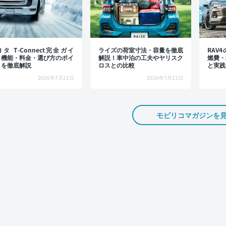
タ T-Connect完全ガイ
ライズの荷室寸法・容量を徹底
RAV
：機能・料金・選び方のポイ
解説！車中泊の工夫やヤリスク
燃費・
トを徹底解説
ロスとの比較
と実践
2026年7月21日
2026年7月21日
モビリコマガジンを