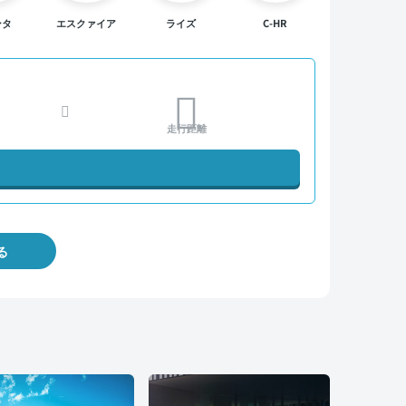
ンタ
エスクァイア
ライズ
C-HR
走行距離
る