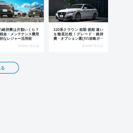
4の維持費は月額いくら？
220系クラウン 前期 後期 違い
税金・メンテナンス費用
を徹底比較！グレード・維持
的なレジャー活用術
費・オプション選びの攻略ガイ
ド
2026年7月21日
2026年7月21日
見る