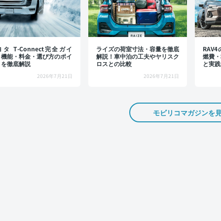
タ T-Connect完全ガイ
ライズの荷室寸法・容量を徹底
RAV
：機能・料金・選び方のポイ
解説！車中泊の工夫やヤリスク
燃費・
トを徹底解説
ロスとの比較
と実践
2026年7月21日
2026年7月21日
モビリコマガジンを