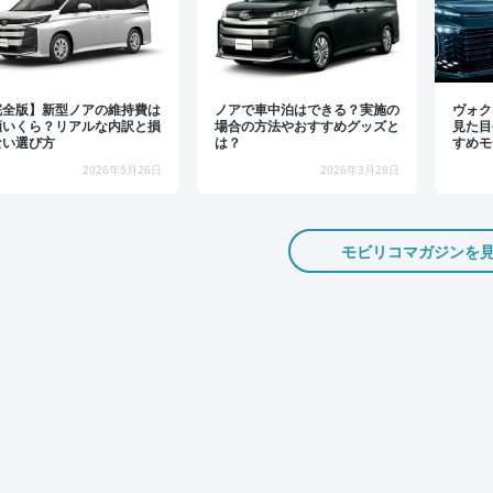
完全版】新型ノアの維持費は
ノアで車中泊はできる？実施の
ヴォク
額いくら？リアルな内訳と損
場合の方法やおすすめグッズと
見た目
ない選び方
は？
すめモ
2026年5月26日
2026年3月28日
モビリコマガジンを