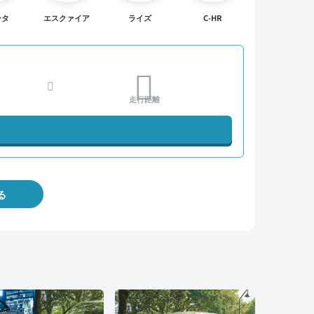
ンタ
エスクァイア
ライズ
C-HR
走行距離
る