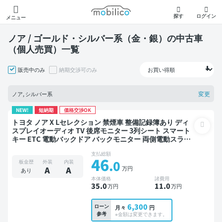
モビリコ
探す
ログイン
メニュー
ノア / ゴールド・シルバー系（金・銀）の中古車
（個人売買）一覧
販売中のみ
納期交渉可のみ
変更
ノア, シルバー系
NEW!
短納期
価格交渉OK
トヨタ ノア X Lセレクション 禁煙車 整備記録簿あり ディ
スプレイオーディオ TV 後席モニター 3列シート スマート
キー ETC 電動バックドア バックモニター 両側電動スライ
ドドア 8人乗り
支払総額
46
.0
板金歴
外装
内装
万円
A
A
あり
本体価格
諸費用
35
.0
11
.0
万円
万円
6,300
ローン
月々
円
参考
※金額は変更できます。