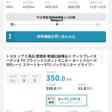
年式
走行距離
車検
出品地域
納期の目安
2015
4.9万km
26年10月
神奈川県
11月〜12月
中古車販売店の価格との比較
平均相場
無
現車確認を問い合わせる
料
トヨタ ノア Z 美品 禁煙車 整備記録簿あり ディスプレイオ
ーディオ TV ブラインドスポットモニター オートクルーズ
3列シート スマートキー ETC バックモニター ドライブレ
コーダー 衝突軽減 両側電動スライドドア 7人乗り
支払総額
350
.0
板金歴
外装
内装
万円
S
S
なし
本体価格
諸費用
339
.0
11
.0
万円
万円
47,100
ローン
月々
円
参考
※金額は変更できます。
年式
走行距離
車検
出品地域
納期の目安