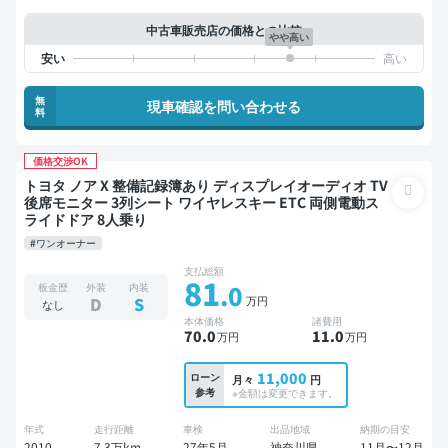
中古車販売店の価格との比較
やや高い
無
現車確認を問い合わせる
料
価格交渉OK
トヨタ ノア X 整備記録簿あり ディスプレイオーディオ TV
後席モニター 3列シート ワイヤレスキー ETC 両側電動ス
ライドドア 8人乗り
#ワンオーナー
支払総額
81
.0
板金歴
外装
内装
万円
D
S
なし
本体価格
諸費用
70
.0
11
.0
万円
万円
11,000
ローン
月々
円
参考
※金額は変更できます。
年式
走行距離
車検
出品地域
納期の目安
2010
7.3万km
27年5月
神奈川県
11月〜12月