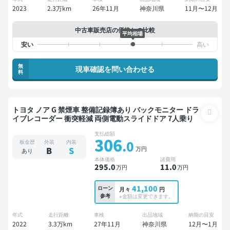
2023
2.3万km
26年11月
神奈川県
11月〜12月
中古車販売店の価格との比較
平均相場
無
現車確認を問い合わせる
料
トヨタ ノア G 禁煙車 整備記録簿あり バックモニター ドラ
イブレコーダー 衝突軽減 両側電動スライドドア 7人乗り
支払総額
306
.0
板金歴
外装
内装
万円
B
S
あり
本体価格
諸費用
295
.0
11
.0
万円
万円
41,100
ローン
月々
円
参考
※金額は変更できます。
年式
走行距離
車検
出品地域
納期の目安
2022
3.3万km
27年11月
神奈川県
12月〜1月