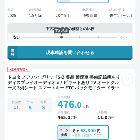
年式
走行距離
車検
出品地域
納期の目安
2025
1.5万km
28年5月
神奈川県
来年1月〜2月
中古車販売店の価格との比較
平均相場
無
現車確認を問い合わせる
料
価格交渉OK
トヨタ ノア ハイブリッドS-Z 美品 禁煙車 整備記録簿あり
ディスプレイオーディオ ※ナビキットあり TV オートクル
ーズ 3列シート スマートキー ETC バックモニター ドライ
ブレコーダー 衝突軽減 両側電動スライドドア 7人乗り
支払総額
476
.0
板金歴
外装
内装
万円
S
S
なし
本体価格
諸費用
465
.0
11
.0
万円
万円
63,800
ローン
月々
円
参考
※金額は変更できます。