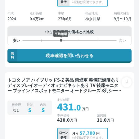
参考
※金額は変更できます。
年式
走行距離
車検
出品地域
納期の目安
2024
0.4万km
27年6月
神奈川県
9月〜10月
中古車販売店の価格との比較
平均相場
無
現車確認を問い合わせる
料
トヨタ ノア ハイブリッドS-Z 美品 禁煙車 整備記録簿あり
ディスプレイオーディオ ※ナビキットあり TV 後席モニタ
ー ブラインドスポットモニター オートクルーズ 3列シート
スマートキー ETC 電動バックドア バックモニター 全方位
支払総額
カメラ 衝突軽減 両側電動スライドドア 7人乗り
431
.0
板金歴
外装
内装
万円
S
S
なし
本体価格
諸費用
420
.0
11
.0
万円
万円
57,700
ローン
月々
円
参考
※金額は変更できます。