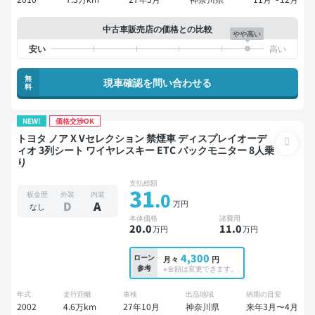
中古車販売店の価格との比較
やや高い
無
現車確認を問い合わせる
料
NEW!
価格交渉OK
トヨタ ノア X Vセレクション 禁煙車 ディスプレイオーデ
ィオ 3列シート ワイヤレスキー ETC バックモニター 8人乗
り
支払総額
31
.0
板金歴
外装
内装
万円
D
A
なし
本体価格
諸費用
20
.0
11
.0
万円
万円
4,300
ローン
月々
円
参考
※金額は変更できます。
年式
走行距離
車検
出品地域
納期の目安
2002
4.6万km
27年10月
神奈川県
来年3月〜4月