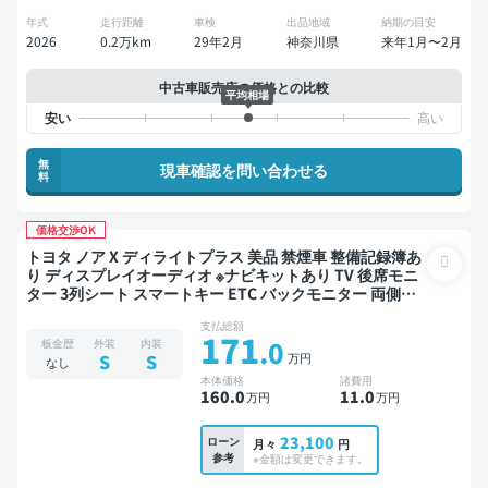
年式
走行距離
車検
出品地域
納期の目安
2026
0.2万km
29年2月
神奈川県
来年1月〜2月
中古車販売店の価格との比較
平均相場
無
現車確認を問い合わせる
料
価格交渉OK
トヨタ ノア X ディライトプラス 美品 禁煙車 整備記録簿あ
り ディスプレイオーディオ ※ナビキットあり TV 後席モニ
ター 3列シート スマートキー ETC バックモニター 両側電
動スライドドア 7人乗り
支払総額
171
.0
板金歴
外装
内装
万円
S
S
なし
本体価格
諸費用
160
.0
11
.0
万円
万円
23,100
ローン
月々
円
参考
※金額は変更できます。