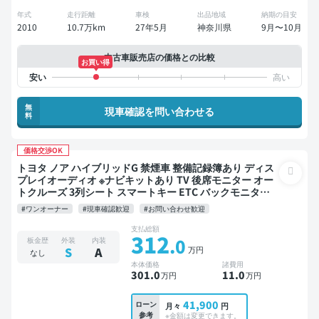
年式
走行距離
車検
出品地域
納期の目安
2010
10.7万km
27年5月
神奈川県
9月〜10月
中古車販売店の価格との比較
お買い得
無
現車確認を問い合わせる
料
価格交渉OK
トヨタ ノア ハイブリッドG 禁煙車 整備記録簿あり ディス
プレイオーディオ ※ナビキットあり TV 後席モニター オー
トクルーズ 3列シート スマートキー ETC バックモニター
衝突軽減 両側電動スライドドア 7人乗り
#ワンオーナー
#現車確認歓迎
#お問い合わせ歓迎
支払総額
312
.0
板金歴
外装
内装
万円
S
A
なし
本体価格
諸費用
301
.0
11
.0
万円
万円
41,900
ローン
月々
円
参考
※金額は変更できます。