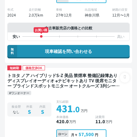
年式
走行距離
車検
出品地域
納期の目安
2024
2.0万km
27年12月
神奈川県
12月〜1月
中古車販売店の価格との比較
お買い得
無
現車確認を問い合わせる
料
短納期
価格交渉OK
トヨタ ノア ハイブリッドS-Z 美品 禁煙車 整備記録簿あり
ディスプレイオーディオ ※ナビキットあり TV 後席モニタ
ー ブラインドスポットモニター オートクルーズ 3列シート
スマートキー ETC 電動バックドア バックモニター ドライ
#ワンオーナー
ブレコーダー 衝突軽減 両側電動スライドドア 7人乗り
支払総額
431
.0
板金歴
外装
内装
万円
S
S
なし
本体価格
諸費用
420
.0
11
.0
万円
万円
57,500
ローン
月々
円