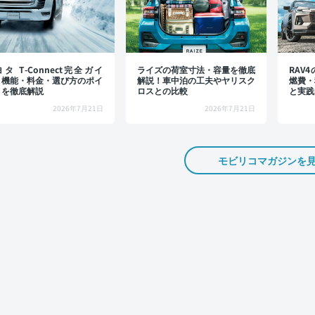
タ T-Connect完全ガイ
ライズの荷室寸法・容量を徹底
RAV
：機能・料金・選び方のポイ
解説！車中泊の工夫やヤリスク
燃費・
トを徹底解説
ロスとの比較
と実践
2026年7月21日
2026年7月21日
モビリコマガジンを