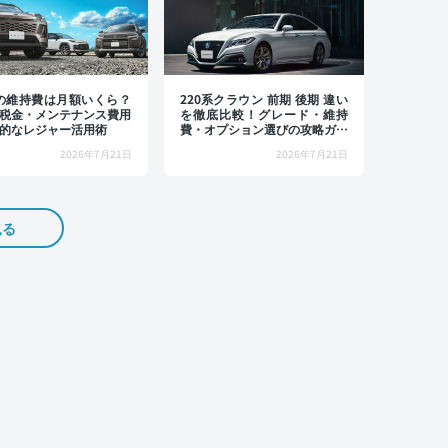
4の維持費は月額いくら？
220系クラウン 前期 後期 違い
税金・メンテナンス費用
を徹底比較！グレード・維持
的なレジャー活用術
費・オプション選びの攻略ガイ
ド
2026年7月21日
2026年7月21日
見る