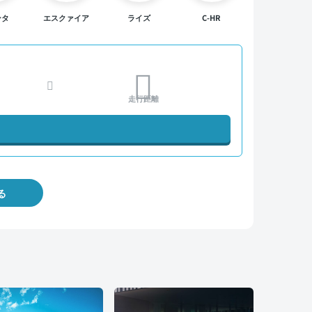
ンタ
エスクァイア
ライズ
C-HR
走行距離
る