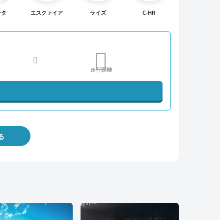
ンタ
エスクァイア
ライズ
C-HR
走行距離
る