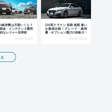
4の維持費は月額いくら？
220系クラウン 前期 後期 違い
税金・メンテナンス費用
を徹底比較！グレード・維持
的なレジャー活用術
費・オプション選びの攻略ガイ
ド
2026年7月21日
2026年7月21日
見る