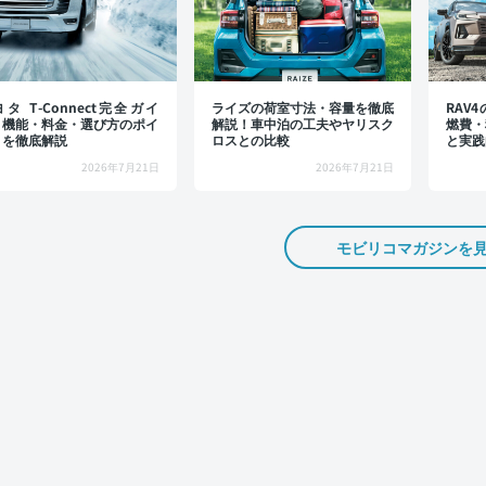
タ T-Connect完全ガイ
ライズの荷室寸法・容量を徹底
RAV
：機能・料金・選び方のポイ
解説！車中泊の工夫やヤリスク
燃費・
トを徹底解説
ロスとの比較
と実践
2026年7月21日
2026年7月21日
モビリコマガジンを