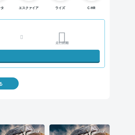
ンタ
エスクァイア
ライズ
C-HR
走行距離
る