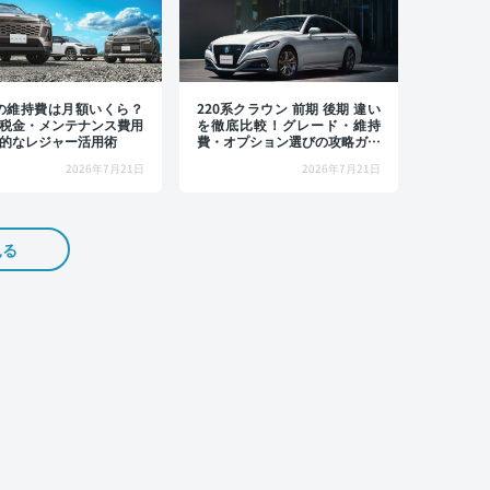
4の維持費は月額いくら？
220系クラウン 前期 後期 違い
税金・メンテナンス費用
を徹底比較！グレード・維持
的なレジャー活用術
費・オプション選びの攻略ガイ
ド
2026年7月21日
2026年7月21日
見る