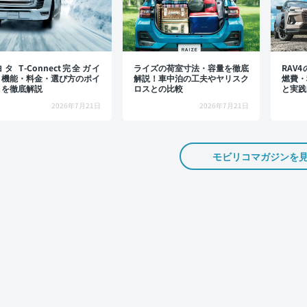
タ T-Connect完全ガイ
ライズの荷室寸法・容量を徹底
RAV
：機能・料金・選び方のポイ
解説！車中泊の工夫やヤリスク
燃費・
トを徹底解説
ロスとの比較
と実践
2026年7月21日
2026年7月21日
モビリコマガジンを