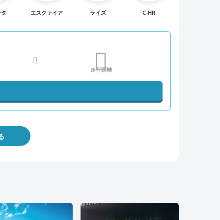
ンタ
エスクァイア
ライズ
C-HR
走行距離
る