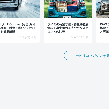
タ T-Connect完全ガイ
ライズの荷室寸法・容量を徹底
RAV
：機能・料金・選び方のポイ
解説！車中泊の工夫やヤリスク
燃費・
トを徹底解説
ロスとの比較
と実践
2026年7月21日
2026年7月21日
モビリコマガジンを