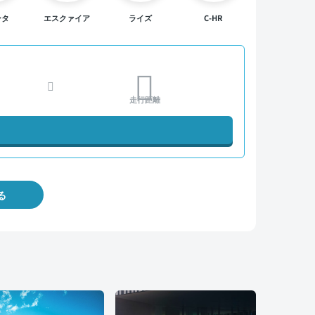
ンタ
エスクァイア
ライズ
C-HR
走行距離
る