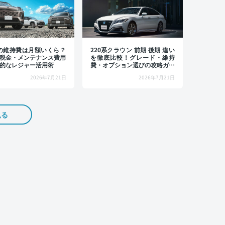
4の維持費は月額いくら？
220系クラウン 前期 後期 違い
税金・メンテナンス費用
を徹底比較！グレード・維持
的なレジャー活用術
費・オプション選びの攻略ガイ
ド
2026年7月21日
2026年7月21日
見る