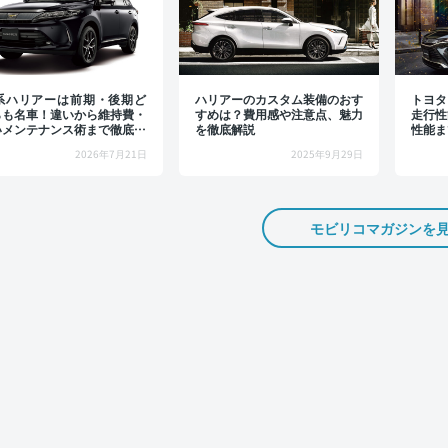
0系ハリアーは前期・後期ど
ハリアーのカスタム装備のおす
トヨタ
らも名車！違いから維持費・
すめは？費用感や注意点、魅力
走行性
いメンテナンス術まで徹底解
を徹底解説
性能ま
2026年7月21日
2025年9月29日
モビリコマガジンを