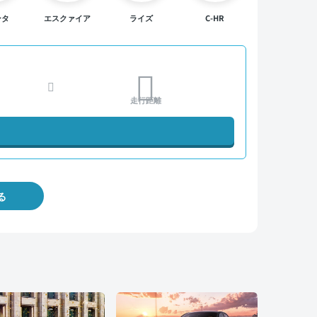
ンタ
エスクァイア
ライズ
C-HR
走行距離
る