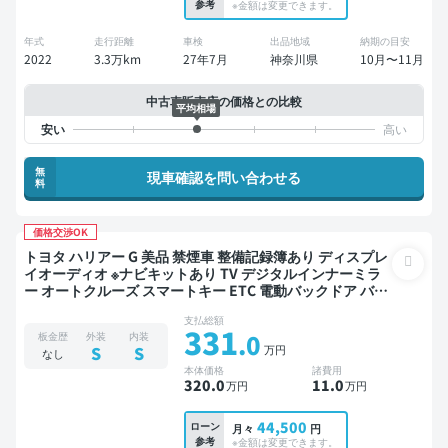
参考
※金額は変更できます。
年式
走行距離
車検
出品地域
納期の目安
2022
3.3万km
27年7月
神奈川県
10月〜11月
中古車販売店の価格との比較
平均相場
無
現車確認を問い合わせる
料
価格交渉OK
トヨタ ハリアー G 美品 禁煙車 整備記録簿あり ディスプレ
イオーディオ ※ナビキットあり TV デジタルインナーミラ
ー オートクルーズ スマートキー ETC 電動バックドア バッ
クモニター ドライブレコーダー 衝突軽減
支払総額
331
.0
板金歴
外装
内装
万円
S
S
なし
本体価格
諸費用
320
.0
11
.0
万円
万円
44,500
ローン
月々
円
参考
※金額は変更できます。