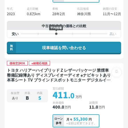
年式
走行距離
車検
出品地域
納期の目安
2023
0.8万km
28年2月
神奈川県
11月〜12月
中古車販売店の価格との比較
平均相場
無
現車確認を問い合わせる
料
価格交渉OK
※納期応相談
トヨタ ハリアーハイブリッド Z レザーパッケージ 禁煙車
整備記録簿あり ディスプレイオーディオ ※ナビキットあり
本革シート TV ブラインドスポットモニター デジタルイン
ナーミラー オートクルーズ スマートキー ETC 電動バック
支払総額
ドア バックモニター 全方位カメラ ドライブレコーダー 衝
411
.0
板金歴
外装
内装
突軽減
万円
B
S
あり
本体価格
諸費用
400
.0
11
.0
万円
万円
55,300
ローン
月々
円
参考
※金額は変更できます。