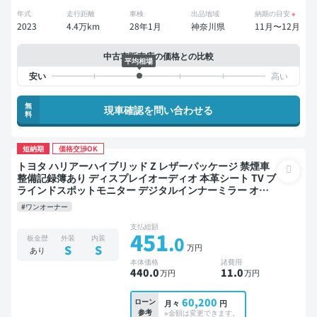
年式
走行距離
車検
出品地域
納期の目安
※
2023
4.4万km
28年1月
神奈川県
11月〜12月
中古車販売店の価格との比較
平均相場
無
現車確認を問い合わせる
料
短納期
価格交渉OK
トヨタ ハリアーハイブリッド Z レザーパッケージ 禁煙車
整備記録簿あり ディスプレイオーディオ 本革シート TV ブ
ラインドスポットモニター デジタルインナーミラー オー
トクルーズ スマートキー 電動バックドア バックモニター
#ワンオーナー
ドライブレコーダー 衝突軽減
支払総額
451
.0
板金歴
外装
内装
万円
S
S
あり
本体価格
諸費用
440
.0
11
.0
万円
万円
60,200
ローン
月々
円
参考
※金額は変更できます。