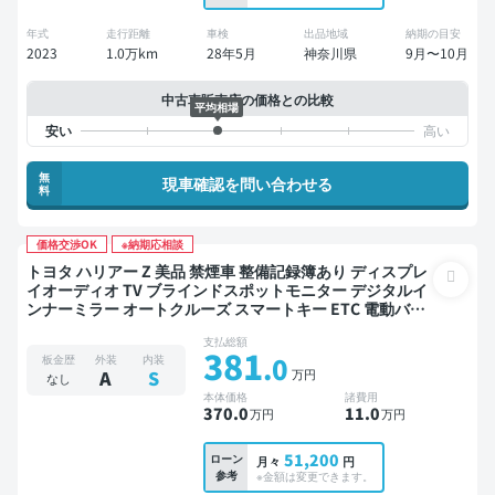
年式
走行距離
車検
出品地域
納期の目安
2023
1.0万km
28年5月
神奈川県
9月〜10月
中古車販売店の価格との比較
平均相場
無
現車確認を問い合わせる
料
価格交渉OK
※納期応相談
トヨタ ハリアー Z 美品 禁煙車 整備記録簿あり ディスプレ
イオーディオ TV ブラインドスポットモニター デジタルイ
ンナーミラー オートクルーズ スマートキー ETC 電動バッ
クドア バックモニター 全方位カメラ ドライブレコーダー
支払総額
衝突軽減
381
.0
板金歴
外装
内装
万円
A
S
なし
本体価格
諸費用
370
.0
11
.0
万円
万円
51,200
ローン
月々
円
参考
※金額は変更できます。