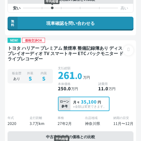
平均相場
無
現車確認を問い合わせる
料
NEW!
価格交渉OK
トヨタ ハリアー プレミアム 禁煙車 整備記録簿あり ディス
プレイオーディオ TV スマートキー ETC バックモニター ド
ライブレコーダー
支払総額
261
.0
板金歴
外装
内装
万円
S
S
あり
本体価格
諸費用
250
.0
11
.0
万円
万円
35,100
ローン
月々
円
参考
※金額は変更できます。
年式
走行距離
車検
出品地域
納期の目安
2020
3.7万km
27年2月
神奈川県
11月〜12月
中古車販売店の価格との比較
平均相場