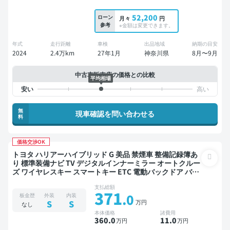
52,200
ローン
月々
円
参考
※金額は変更できます。
年式
走行距離
車検
出品地域
納期の目安
2024
2.4万km
27年1月
神奈川県
8月〜9月
中古車販売店の価格との比較
平均相場
無
現車確認を問い合わせる
料
価格交渉OK
トヨタ ハリアーハイブリッド G 美品 禁煙車 整備記録簿あ
り 標準装備ナビ TV デジタルインナーミラー オートクルー
ズ ワイヤレスキー スマートキー ETC 電動バックドア バッ
クモニター ドライブレコーダー 社外アルミ 衝突軽減
支払総額
371
.0
板金歴
外装
内装
万円
S
S
なし
本体価格
諸費用
360
.0
11
.0
万円
万円