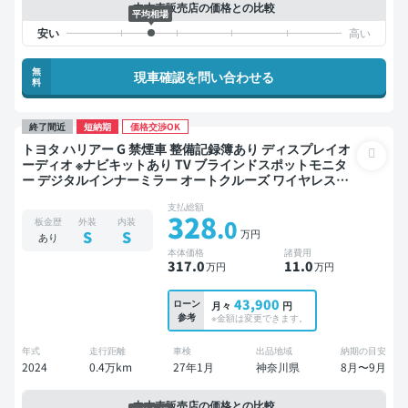
中古車販売店の価格との比較
平均相場
無
現車確認を問い合わせる
料
終了間近
短納期
価格交渉OK
トヨタ ハリアー G 禁煙車 整備記録簿あり ディスプレイオ
ーディオ ※ナビキットあり TV ブラインドスポットモニタ
ー デジタルインナーミラー オートクルーズ ワイヤレスキ
ー ETC 電動バックドア バックモニター ドライブレコーダ
支払総額
ー フルエアロ 衝突軽減
328
.0
板金歴
外装
内装
万円
S
S
あり
本体価格
諸費用
317
.0
11
.0
万円
万円
43,900
ローン
月々
円
参考
※金額は変更できます。
年式
走行距離
車検
出品地域
納期の目安
2024
0.4万km
27年1月
神奈川県
8月〜9月
中古車販売店の価格との比較