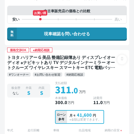
中古車販売店の価格との比較
お買い得
無
現車確認を問い合わせる
料
価格交渉OK
※納期応相談
トヨタ ハリアー G 美品 整備記録簿あり ディスプレイオー
ディオ ※ナビキットあり TV デジタルインナーミラー オー
トクルーズ ワイヤレスキー スマートキー ETC 電動バック
ドア バックモニター ドライブレコーダー 衝突軽減
#ワンオーナー
#お問い合わせ歓迎
#納期応相談
支払総額
311
.0
板金歴
外装
内装
万円
S
S
なし
本体価格
諸費用
300
.0
11
.0
万円
万円
41,600
ローン
月々
円
参考
※金額は変更できます。
年式
走行距離
車検
出品地域
納期の目安
※