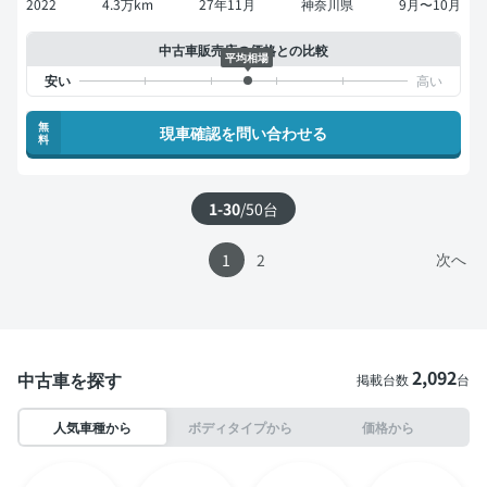
2022
4.3万km
27年11月
神奈川県
9月〜10月
中古車販売店の価格との比較
平均相場
無
現車確認を問い合わせる
料
1-30
/
50
台
次へ
1
2
2,092
中古車を探す
掲載台数
台
人気車種から
ボディタイプから
価格から