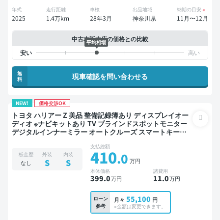
年式
走行距離
車検
出品地域
納期の目安
※
2025
1.4万km
28年3月
神奈川県
11月〜12月
中古車販売店の価格との比較
平均相場
無
現車確認を問い合わせる
料
NEW!
価格交渉OK
トヨタ ハリアー Z 美品 整備記録簿あり ディスプレイオー
ディオ ※ナビキットあり TV ブラインドスポットモニター
デジタルインナーミラー オートクルーズ スマートキー
ETC 電動バックドア バックモニター ドライブレコーダー
支払総額
衝突軽減
410
.0
板金歴
外装
内装
万円
S
S
なし
本体価格
諸費用
399
.0
11
.0
万円
万円
55,100
ローン
月々
円
参考
※金額は変更できます。