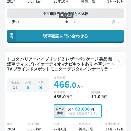
2017
5.0万km
26年10月
神奈川県
9月〜10月
中古車販売店の価格との比較
平均相場
無
現車確認を問い合わせる
料
トヨタ ハリアーハイブリッド Z レザーパッケージ 美品 禁
煙車 ディスプレイオーディオ ※ナビキットあり 本革シート
TV ブラインドスポットモニター デジタルインナーミラー
オートクルーズ ワイヤレスキー ETC 電動バックドア バッ
支払総額
クモニター 全方位カメラ ドライブレコーダー 衝突軽減
466
.0
板金歴
外装
内装
万円
S
S
なし
本体価格
諸費用
455
.0
11
.0
万円
万円
62,600
ローン
月々
円
参考
※金額は変更できます。
年式
走行距離
車検
出品地域
納期の目安
2024
0.8万km
27年6月
神奈川県
11月〜12月