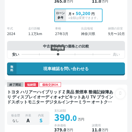
365
.0
11
.0
万円
万円
50,200
ローン
月々
円
参考
※金額は変更できます。
年式
走行距離
車検
出品地域
納期の目安
2024
1.1万km
27年3月
神奈川県
9月〜10月
中古車販売店の価格との比較
平均相場
無
現車確認を問い合わせる
料
終了間近
短納期
価格交渉OK
トヨタ ハリアーハイブリッド Z 美品 禁煙車 整備記録簿あ
り ディスプレイオーディオ ※ナビキットあり TV ブライン
ドスポットモニター デジタルインナーミラー オートクル
ーズ スマートキー サンルーフ 電動バックドア バックモニ
支払総額
ター 全方位カメラ 衝突軽減
390
.0
板金歴
外装
内装
万円
A
S
なし
本体価格
諸費用
379
.0
11
.0
万円
万円