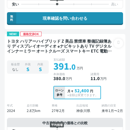
無
現車確認を問い合わせる
料
NEW!
価格交渉OK
トヨタ ハリアーハイブリッド Z 美品 禁煙車 整備記録簿あ
り ディスプレイオーディオ ※ナビキットあり TV デジタル
インナーミラー オートクルーズ スマートキー ETC 電動バ
ックドア バックモニター 全方位カメラ ドライブレコーダ
支払総額
ー 衝突軽減
391
.0
板金歴
外装
内装
万円
S
S
なし
本体価格
諸費用
380
.0
11
.0
万円
万円
52,400
ローン
月々
円
参考
※金額は変更できます。
年式
走行距離
車検
出品地域
納期の目安
2024
2.8万km
27年2月
神奈川県
来年1月〜2月
中古車販売店の価格との比較
平均相場