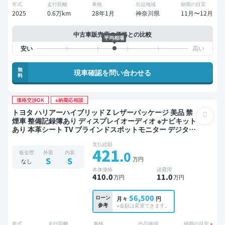
年式
走行距離
車検
出品地域
納期の目安
2025
0.6万km
28年1月
神奈川県
11月〜12月
中古車販売店の価格との比較
平均相場
無
現車確認を問い合わせる
料
価格交渉OK
※納期応相談
トヨタ ハリアーハイブリッド Z レザーパッケージ 美品 禁
煙車 整備記録簿あり ディスプレイオーディオ ※ナビキット
あり 本革シート TV ブラインドスポットモニター デジタル
インナーミラー オートクルーズ スマートキー 電動バック
支払総額
ドア バックモニター 全方位カメラ ドライブレコーダー フ
421
.0
板金歴
外装
内装
ルエアロ 衝突軽減
万円
S
S
なし
本体価格
諸費用
410
.0
11
.0
万円
万円
56,500
ローン
月々
円
参考
※金額は変更できます。
年式
走行距離
車検
出品地域
納期の目安
※