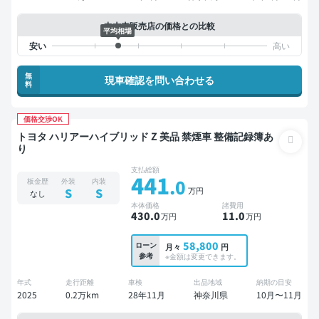
中古車販売店の価格との比較
平均相場
無
現車確認を問い合わせる
料
価格交渉OK
トヨタ ハリアーハイブリッド Z 美品 禁煙車 整備記録簿あ
り
支払総額
441
.0
板金歴
外装
内装
万円
S
S
なし
本体価格
諸費用
430
.0
11
.0
万円
万円
58,800
ローン
月々
円
参考
※金額は変更できます。
年式
走行距離
車検
出品地域
納期の目安
2025
0.2万km
28年11月
神奈川県
10月〜11月