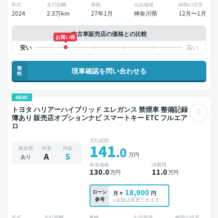
年式
走行距離
車検
出品地域
納期の目安
2024
2.3万km
27年1月
神奈川県
12月〜1月
中古車販売店の価格との比較
お買い得
無
現車確認を問い合わせる
料
NEW!
トヨタ ハリアーハイブリッド エレガンス 禁煙車 整備記録
簿あり 販売店オプションナビ スマートキー ETC フルエア
ロ
支払総額
141
.0
板金歴
外装
内装
万円
A
S
あり
本体価格
諸費用
130
.0
11
.0
万円
万円
18,900
ローン
月々
円
参考
※金額は変更できます。
年式
走行距離
車検
出品地域
納期の目安