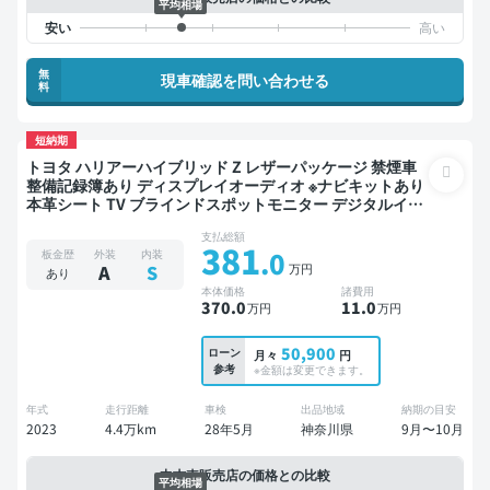
平均相場
無
現車確認を問い合わせる
料
短納期
トヨタ ハリアーハイブリッド Z レザーパッケージ 禁煙車
整備記録簿あり ディスプレイオーディオ ※ナビキットあり
本革シート TV ブラインドスポットモニター デジタルイン
ナーミラー オートクルーズ スマートキー ETC サンルーフ
支払総額
電動バックドア バックモニター 全方位カメラ ドライブレ
381
.0
板金歴
外装
内装
コーダー 衝突軽減
万円
A
S
あり
本体価格
諸費用
370
.0
11
.0
万円
万円
50,900
ローン
月々
円
参考
※金額は変更できます。
年式
走行距離
車検
出品地域
納期の目安
2023
4.4万km
28年5月
神奈川県
9月〜10月
中古車販売店の価格との比較
平均相場