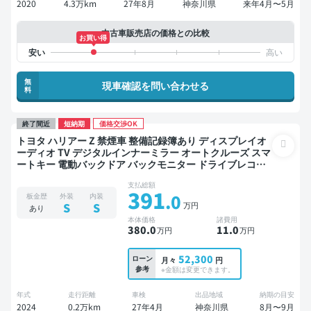
2020
4.3万km
27年8月
神奈川県
来年4月〜5月
中古車販売店の価格との比較
お買い得
無
現車確認を問い合わせる
料
終了間近
短納期
価格交渉OK
トヨタ ハリアー Z 禁煙車 整備記録簿あり ディスプレイオ
ーディオ TV デジタルインナーミラー オートクルーズ スマ
ートキー 電動バックドア バックモニター ドライブレコー
ダー フルエアロ 衝突軽減
支払総額
391
.0
板金歴
外装
内装
万円
S
S
あり
本体価格
諸費用
380
.0
11
.0
万円
万円
52,300
ローン
月々
円
参考
※金額は変更できます。
年式
走行距離
車検
出品地域
納期の目安
2024
0.2万km
27年4月
神奈川県
8月〜9月