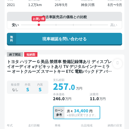
2021
1.2万km
26年9月
神奈川県
8月〜9月
中古車販売店の価格との比較
お買い得
無
現車確認を問い合わせる
料
終了間近
短納期
トヨタ ハリアー G 美品 禁煙車 整備記録簿あり ディスプレ
イオーディオ ※ナビキットあり TV デジタルインナーミラ
ー オートクルーズ スマートキー ETC 電動バックドア バッ
クモニター ドライブレコーダー 衝突軽減
支払総額
257
.0
板金歴
外装
内装
万円
S
S
なし
本体価格
諸費用
246
.0
11
.0
万円
万円
34,400
ローン
月々
円
参考
※金額は変更できます。
年式
走行距離
車検
出品地域
納期の目安