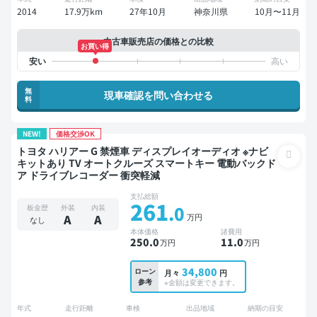
2014
17.9万km
27年10月
神奈川県
10月〜11月
中古車販売店の価格との比較
お買い得
無
現車確認を問い合わせる
料
NEW!
価格交渉OK
トヨタ ハリアー G 禁煙車 ディスプレイオーディオ ※ナビ
キットあり TV オートクルーズ スマートキー 電動バックド
ア ドライブレコーダー 衝突軽減
支払総額
261
.0
板金歴
外装
内装
万円
A
A
なし
本体価格
諸費用
250
.0
11
.0
万円
万円
34,800
ローン
月々
円
参考
※金額は変更できます。
年式
走行距離
車検
出品地域
納期の目安