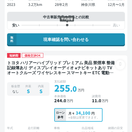
2023
3.2万km
28年2月
神奈川県
12月〜1月
中古車販売店の価格との比較
平均相場
無
現車確認を問い合わせる
料
短納期
価格交渉OK
トヨタ ハリアーハイブリッド プレミアム 美品 禁煙車 整備
記録簿あり ディスプレイオーディオ ※ナビキットあり TV
オートクルーズ ワイヤレスキー スマートキー ETC 電動バ
ックドア バックモニター ドライブレコーダー 衝突軽減
支払総額
255
.0
板金歴
外装
内装
万円
S
S
なし
本体価格
諸費用
244
.0
11
.0
万円
万円
34,100
ローン
月々
円
参考
※金額は変更できます。
年式
走行距離
車検
出品地域
納期の目安