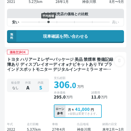
2021
5.2万km
28年1月
神奈川県
8月〜9月
中古車販売店の価格との比較
平均相場
無
現車確認を問い合わせる
料
価格交渉OK
トヨタ ハリアー Z レザーパッケージ 美品 禁煙車 整備記録
簿あり ディスプレイオーディオ ※ナビキットあり TV ブラ
インドスポットモニター デジタルインナーミラー オート
クルーズ スマートキー ETC 電動バックドア バックモニタ
支払総額
ー 全方位カメラ ドライブレコーダー フルエアロ 衝突軽減
306
.0
板金歴
外装
内装
万円
A
S
なし
本体価格
諸費用
295
.0
11
.0
万円
万円
41,000
ローン
月々
円
参考
※金額は変更できます。
年式
走行距離
車検
出品地域
納期の目安
2022
5.3万km
27年4月
神奈川県
来年2月〜3月