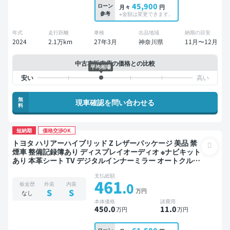
45,900
ローン
月々
円
参考
※金額は変更できます。
年式
走行距離
車検
出品地域
納期の目安
2024
2.1万km
27年3月
神奈川県
11月〜12月
中古車販売店の価格との比較
平均相場
無
現車確認を問い合わせる
料
短納期
価格交渉OK
トヨタ ハリアーハイブリッド Z レザーパッケージ 美品 禁
煙車 整備記録簿あり ディスプレイオーディオ ※ナビキット
あり 本革シート TV デジタルインナーミラー オートクルー
ズ スマートキー ETC 電動バックドア バックモニター ドラ
支払総額
イブレコーダー 衝突軽減
461
.0
板金歴
外装
内装
万円
S
S
なし
本体価格
諸費用
450
.0
11
.0
万円
万円
ローン