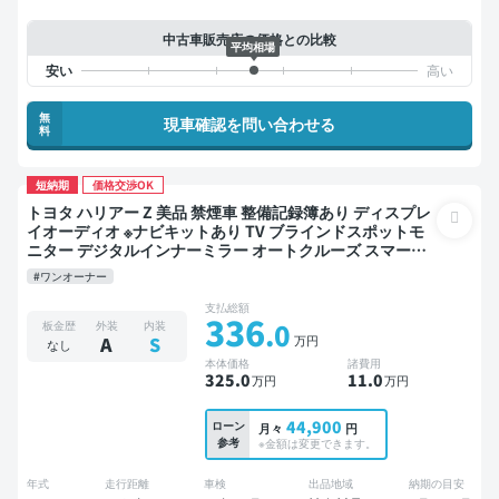
中古車販売店の価格との比較
平均相場
無
現車確認を問い合わせる
料
短納期
価格交渉OK
トヨタ ハリアー Z 美品 禁煙車 整備記録簿あり ディスプレ
イオーディオ ※ナビキットあり TV ブラインドスポットモ
ニター デジタルインナーミラー オートクルーズ スマート
キー ETC 電動バックドア バックモニター 全方位カメラ ド
#ワンオーナー
ライブレコーダー フルエアロ 衝突軽減
支払総額
336
.0
板金歴
外装
内装
万円
A
S
なし
本体価格
諸費用
325
.0
11
.0
万円
万円
44,900
ローン
月々
円
参考
※金額は変更できます。
年式
走行距離
車検
出品地域
納期の目安