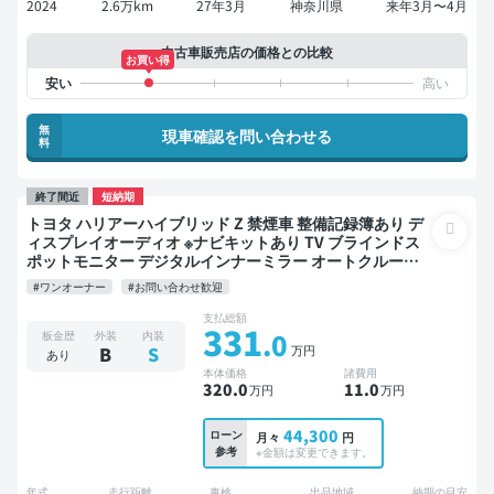
2024
2.6万km
27年3月
神奈川県
来年3月〜4月
中古車販売店の価格との比較
お買い得
無
現車確認を問い合わせる
料
終了間近
短納期
トヨタ ハリアーハイブリッド Z 禁煙車 整備記録簿あり デ
ィスプレイオーディオ ※ナビキットあり TV ブラインドス
ポットモニター デジタルインナーミラー オートクルーズ
スマートキー ETC 電動バックドア バックモニター 全方位
#ワンオーナー
#お問い合わせ歓迎
カメラ ドライブレコーダー 衝突軽減
支払総額
331
.0
板金歴
外装
内装
万円
B
S
あり
本体価格
諸費用
320
.0
11
.0
万円
万円
44,300
ローン
月々
円
参考
※金額は変更できます。
年式
走行距離
車検
出品地域
納期の目安