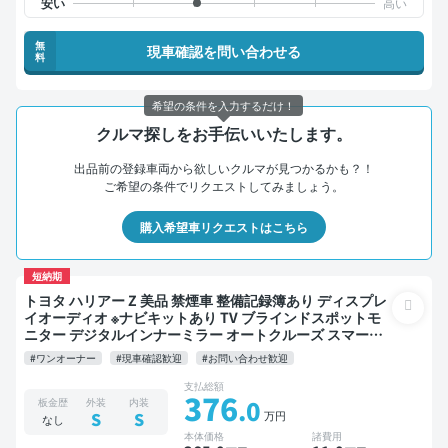
無
現車確認を問い合わせる
料
希望の条件を入力するだけ！
クルマ探しをお手伝いいたします。
出品前の登録車両から欲しいクルマが見つかるかも？！
ご希望の条件でリクエストしてみましょう。
購入希望車リクエストはこちら
短納期
トヨタ ハリアー Z 美品 禁煙車 整備記録簿あり ディスプレ
イオーディオ ※ナビキットあり TV ブラインドスポットモ
ニター デジタルインナーミラー オートクルーズ スマート
キー ETC 電動バックドア バックモニター 全方位カメラ ド
#ワンオーナー
#現車確認歓迎
#お問い合わせ歓迎
ライブレコーダー 衝突軽減
支払総額
376
.0
板金歴
外装
内装
万円
S
S
なし
本体価格
諸費用