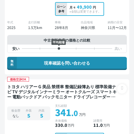
49,900
ローン
月々
円
参考
※金額は変更できます。
年式
走行距離
車検
出品地域
納期の目安
2025
1.5万km
28年8月
神奈川県
11月〜12月
中古車販売店の価格との比較
平均相場
無
現車確認を問い合わせる
料
価格交渉OK
トヨタ ハリアー G 美品 禁煙車 整備記録簿あり 標準装備ナ
ビ TV デジタルインナーミラー オートクルーズ スマートキ
ー 電動バックドア バックモニター ドライブレコーダー 衝
突軽減
支払総額
341
.0
板金歴
外装
内装
万円
S
S
なし
本体価格
諸費用
330
.0
11
.0
万円
万円