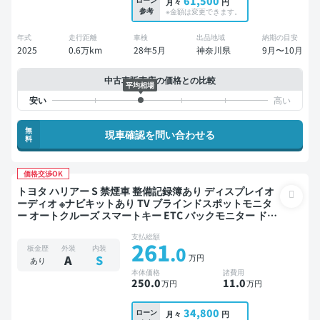
61,500
月々
円
参考
※金額は変更できます。
年式
走行距離
車検
出品地域
納期の目安
2025
0.6万km
28年5月
神奈川県
9月〜10月
中古車販売店の価格との比較
平均相場
無
現車確認を問い合わせる
料
価格交渉OK
トヨタ ハリアー S 禁煙車 整備記録簿あり ディスプレイオ
ーディオ ※ナビキットあり TV ブラインドスポットモニタ
ー オートクルーズ スマートキー ETC バックモニター ドラ
イブレコーダー 衝突軽減
支払総額
261
.0
板金歴
外装
内装
万円
A
S
あり
本体価格
諸費用
250
.0
11
.0
万円
万円
34,800
ローン
月々
円