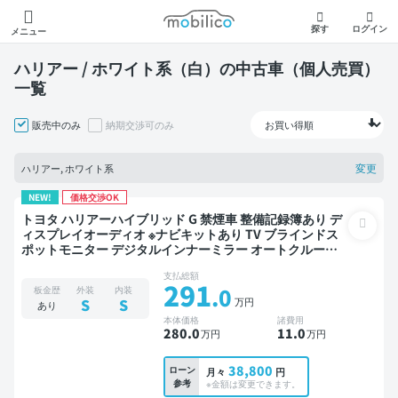
モビリコ
探す
ログイン
メニュー
ハリアー / ホワイト系（白）の中古車（個人売買）
一覧
販売中のみ
納期交渉可のみ
変更
ハリアー, ホワイト系
NEW!
価格交渉OK
トヨタ ハリアーハイブリッド G 禁煙車 整備記録簿あり デ
ィスプレイオーディオ ※ナビキットあり TV ブラインドス
ポットモニター デジタルインナーミラー オートクルーズ
スマートキー ETC 電動バックドア バックモニター ドライ
支払総額
ブレコーダー 衝突軽減
291
.0
板金歴
外装
内装
万円
S
S
あり
本体価格
諸費用
280
.0
11
.0
万円
万円
38,800
ローン
月々
円
参考
※金額は変更できます。