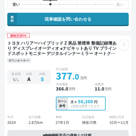
無
現車確認を問い合わせる
料
価格交渉OK
トヨタ ハリアーハイブリッド Z 美品 禁煙車 整備記録簿あ
り ディスプレイオーディオ ※ナビキットあり TV ブライン
ドスポットモニター デジタルインナーミラー オートクル
ーズ スマートキー ETC 電動バックドア バックモニター 全
#ワンオーナー
方位カメラ ドライブレコーダー 衝突軽減
支払総額
377
.0
板金歴
外装
内装
万円
A
S
なし
本体価格
諸費用
366
.0
11
.0
万円
万円
50,300
ローン
月々
円
参考
※金額は変更できます。
年式
走行距離
車検
出品地域
納期の目安
2024
2.8万km
27年1月
神奈川県
10月〜11月
中古車販売店の価格との比較