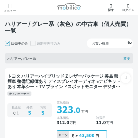
モビリコ
探す
ログイン
メニュー
ハリアー / グレー系（灰色）の中古車（個人売買）
一覧
販売中のみ
納期交渉可のみ
変更
ハリアー, グレー系
トヨタ ハリアーハイブリッド Z レザーパッケージ 美品 禁
煙車 整備記録簿あり ディスプレイオーディオ ※ナビキット
あり 本革シート TV ブラインドスポットモニター デジタル
インナーミラー オートクルーズ スマートキー ETC 電動バ
#ワンオーナー
ックドア バックモニター 全方位カメラ ドライブレコーダ
ー 衝突軽減
支払総額
323
.0
板金歴
外装
内装
万円
S
S
なし
本体価格
諸費用
312
.0
11
.0
万円
万円
43,500
ローン
月々
円