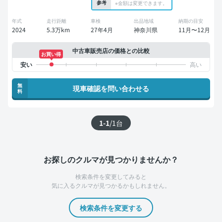
参考
※金額は変更できます。
年式
走行距離
車検
出品地域
納期の目安
2024
5.3万km
27年4月
神奈川県
11月〜12月
中古車販売店の価格との比較
お買い得
無
現車確認を問い合わせる
料
1-1
/
1
台
お探しのクルマが見つかりませんか？
検索条件を変更してみると
気に入るクルマが見つかるかもしれません。
検索条件を変更する