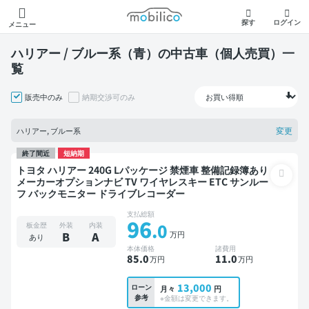
モビリコ
探す
ログイン
メニュー
ハリアー / ブルー系（青）の中古車（個人売買）一
覧
販売中のみ
納期交渉可のみ
変更
ハリアー, ブルー系
終了間近
短納期
トヨタ ハリアー 240G Lパッケージ 禁煙車 整備記録簿あり
メーカーオプションナビ TV ワイヤレスキー ETC サンルー
フ バックモニター ドライブレコーダー
支払総額
96
.0
板金歴
外装
内装
万円
B
A
あり
本体価格
諸費用
85
.0
11
.0
万円
万円
13,000
ローン
月々
円
参考
※金額は変更できます。