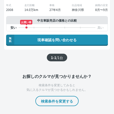
年式
走行距離
車検
出品地域
納期の目安
2008
14.0万km
27年4月
神奈川県
8月〜9月
中古車販売店の価格との比較
お買い得
無
現車確認を問い合わせる
料
1-1
/
1
台
お探しのクルマが見つかりませんか？
検索条件を変更してみると
気に入るクルマが見つかるかもしれません。
検索条件を変更する