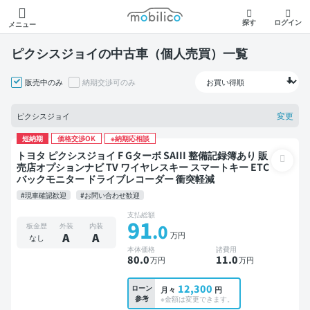
モビリコ
探す
ログイン
メニュー
ピクシスジョイの中古車（個人売買）一覧
販売中のみ
納期交渉可のみ
変更
ピクシスジョイ
短納期
価格交渉OK
※納期応相談
トヨタ ピクシスジョイ F Gターボ SAIII 整備記録簿あり 販
売店オプションナビ TV ワイヤレスキー スマートキー ETC
バックモニター ドライブレコーダー 衝突軽減
#現車確認歓迎
#お問い合わせ歓迎
支払総額
91
.0
板金歴
外装
内装
万円
A
A
なし
本体価格
諸費用
80
.0
11
.0
万円
万円
12,300
ローン
月々
円
参考
※金額は変更できます。