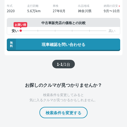
年式
走行距離
車検
出品地域
納期の目安
※
2020
5.6万km
27年8月
神奈川県
9月〜10月
中古車販売店の価格との比較
お買い得
無
現車確認を問い合わせる
料
1-1
/
1
台
お探しのクルマが見つかりませんか？
検索条件を変更してみると
気に入るクルマが見つかるかもしれません。
検索条件を変更する