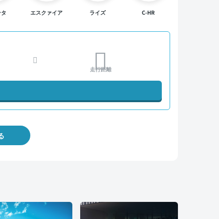
ンタ
エスクァイア
ライズ
C-HR
走行距離
る