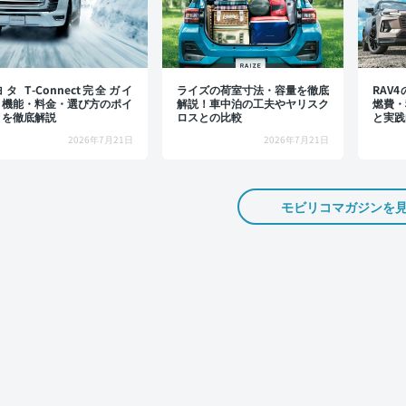
タ T-Connect完全ガイ
ライズの荷室寸法・容量を徹底
RAV
：機能・料金・選び方のポイ
解説！車中泊の工夫やヤリスク
燃費・
トを徹底解説
ロスとの比較
と実践
2026年7月21日
2026年7月21日
モビリコマガジンを