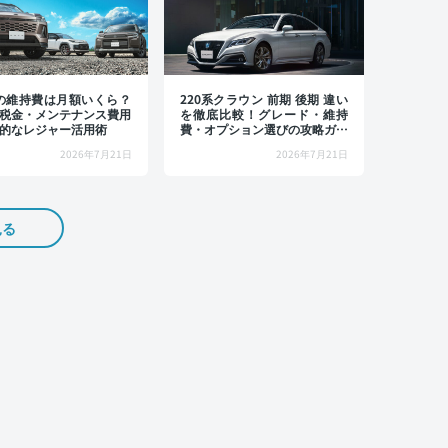
4の維持費は月額いくら？
220系クラウン 前期 後期 違い
税金・メンテナンス費用
を徹底比較！グレード・維持
的なレジャー活用術
費・オプション選びの攻略ガイ
ド
2026年7月21日
2026年7月21日
見る