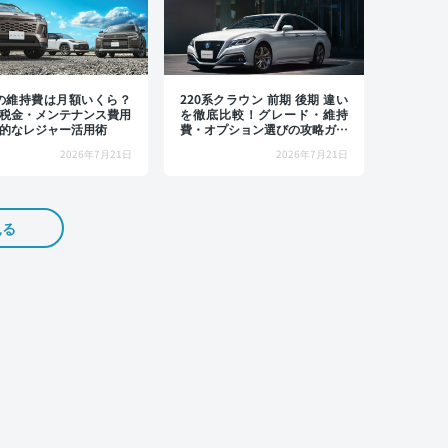
4の維持費は月額いくら？
220系クラウン 前期 後期 違い
税金・メンテナンス費用
を徹底比較！グレード・維持
的なレジャー活用術
費・オプション選びの攻略ガイ
ド
2026年7月21日
2026年7月21日
見る