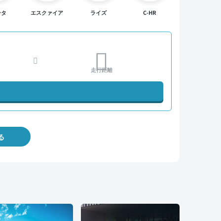
ンタ
エスクァイア
ライズ
C-HR
走行距離
る