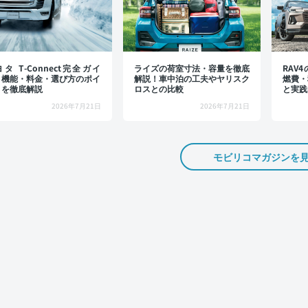
タ T-Connect完全ガイ
ライズの荷室寸法・容量を徹底
RAV
：機能・料金・選び方のポイ
解説！車中泊の工夫やヤリスク
燃費・
トを徹底解説
ロスとの比較
と実践
2026年7月21日
2026年7月21日
モビリコマガジンを