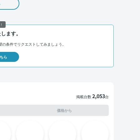
る
！
たします。
望の条件でリクエストしてみましょう。
ちら
2,053
掲載台数
台
価格から