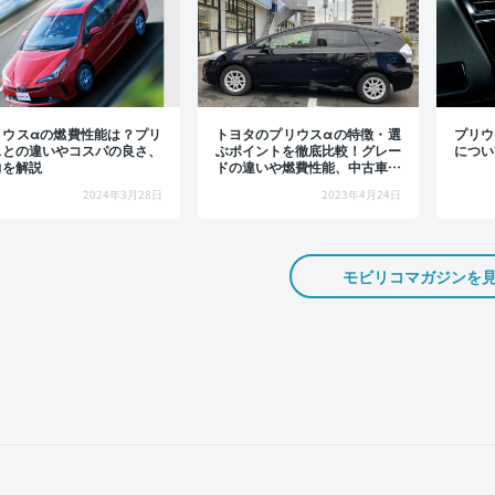
リウスαの燃費性能は？プリ
トヨタのプリウスαの特徴・選
プリウ
スとの違いやコスパの良さ、
ぶポイントを徹底比較！グレー
につい
力を解説
ドの違いや燃費性能、中古車価
格まで解説
2024年3月28日
2023年4月24日
モビリコマガジンを