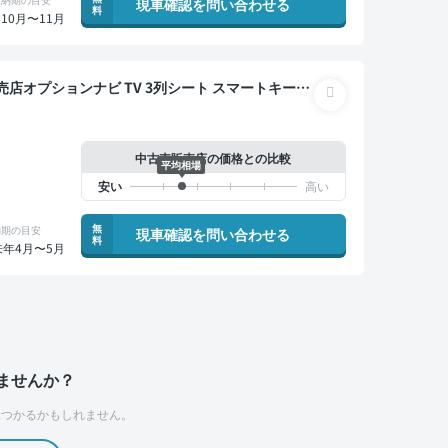
現車確認を問い合わせる
料
10月〜11月
中古車販売店の価格との比較
平均相場
無
納期の目安
現車確認を問い合わせる
料
来年4月〜5月
ませんか？
つかるかもしれません。