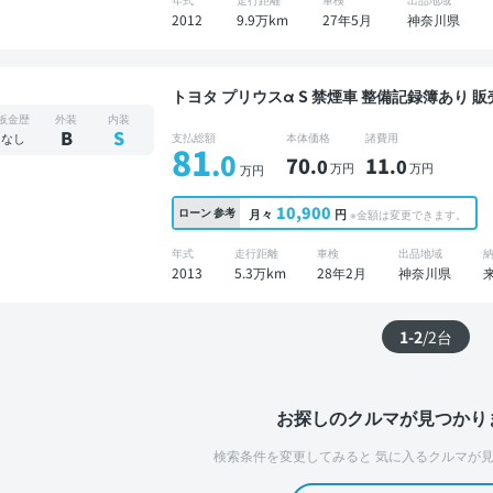
2012
9.9万km
27年5月
神奈川県
トヨタ プリウスα S 禁煙車 整備記録簿あり 販売店オプションナビ TV 3列シート スマートキー
ETC バックモニター 7人乗り
板金歴
外装
内装
B
S
なし
支払総額
本体価格
諸費用
81
.0
70
11
.0
.0
万円
万円
万円
10,900
ローン
参考
月々
円
※金額は変更できます。
年式
走行距離
車検
出品地域
2013
5.3万km
28年2月
神奈川県
1-2
/
2
台
お探しのクルマが見つかり
検索条件を変更してみると
気に入るクルマが見