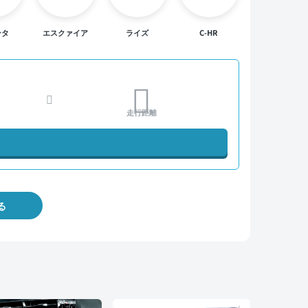
ンタ
エスクァイア
ライズ
C-HR
走行距離
る