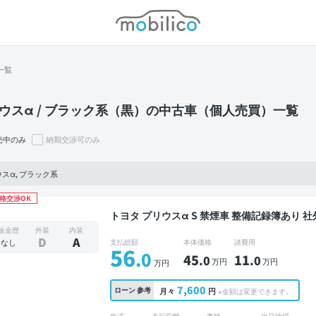
モビリコ
一覧
ウスα / ブラック系（黒）の中古車（個人売買）一覧
売中のみ
納期交渉可のみ
スα, ブラック系
格交渉OK
トヨタ プリウスα S 禁煙車 整備記録簿あり 社外ナビ TV オートクルーズ スマートキー ETC バッ
クモニター
板金歴
外装
内装
D
A
なし
支払総額
本体価格
諸費用
56
.0
45
11
.0
.0
万円
万円
万円
7,600
ローン
参考
月々
円
※金額は変更できます。
年式
走行距離
車検
出品地域