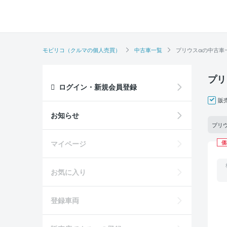
モビリコ（クルマの個人売買）
中古車一覧
プリウスαの中古車
プリ
ログイン・新規会員登録
販
お知らせ
プリウ
マイページ
価
お気に入り
登録車両