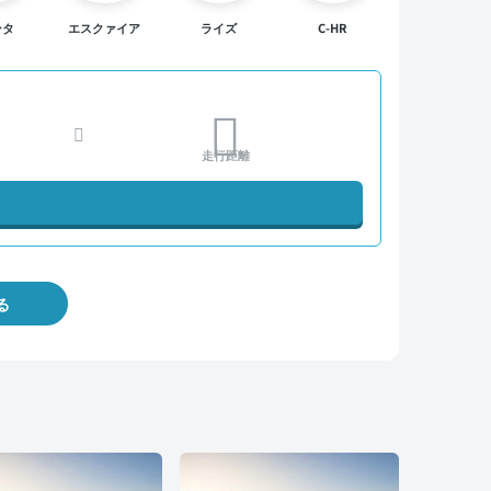
ンタ
エスクァイア
ライズ
C-HR
走行距離
る