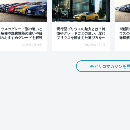
リウスのグレード別の違いと
現行型プリウスの魅力とは？特
2種類
？装備や燃費性能の違いや目
徴やグレードごとの違い、歴代
ウスの
別のおすすめグレードを解説
プリウスを踏まえた選び方を解
徹底解
説
2025年9月18日
2025年8月19日
モビリコマガジンを