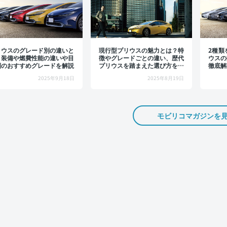
リウスのグレード別の違いと
現行型プリウスの魅力とは？特
2種類
？装備や燃費性能の違いや目
徴やグレードごとの違い、歴代
ウスの
別のおすすめグレードを解説
プリウスを踏まえた選び方を解
徹底解
説
2025年9月18日
2025年8月19日
モビリコマガジンを