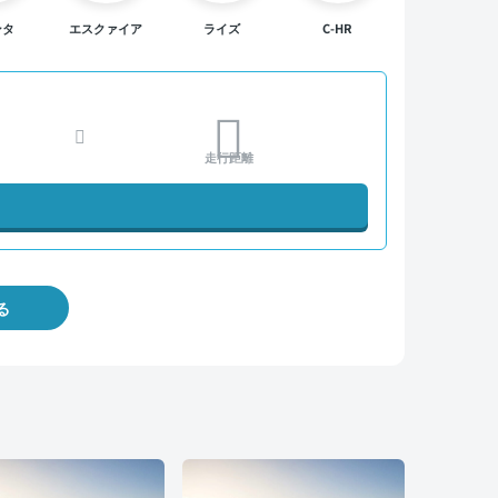
ンタ
エスクァイア
ライズ
C-HR
走行距離
る