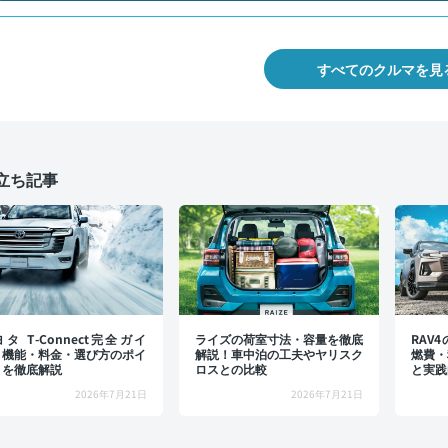
すべてのクルマを見
立ち記事
タ T-Connect完全ガイ
ライズの荷室寸法・容量を徹底
RAV
：機能・料金・選び方のポイ
解説！車中泊の工夫やヤリスク
燃費・
トを徹底解説
ロスとの比較
と実践
2026年7月21日
2026年7月21日