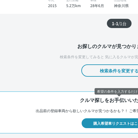
2015
5.2万km
28年6月
神奈川県
1-1
/
1
台
お探しのクルマが見つかり
検索条件を変更してみると
気に入るクルマが見
検索条件を変更す
希望の条件を入力するだけ
クルマ探しをお手伝いい
出品前の登録車両から欲しいクルマが見つかるかも？！
ご希
購入希望車リクエストはこ