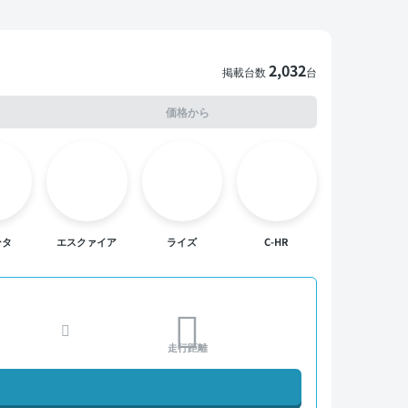
2,032
掲載台数
台
価格から
ンタ
エスクァイア
ライズ
C-HR
走行距離