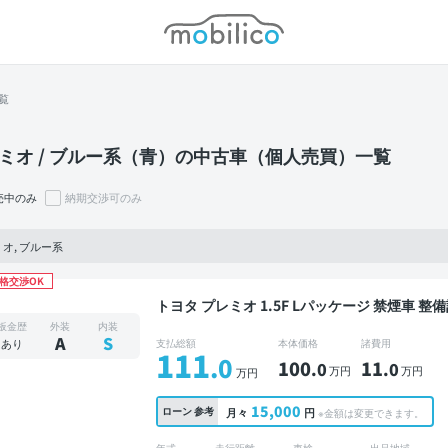
モビリコ
覧
ミオ / ブルー系（青）の中古車（個人売買）一覧
売中のみ
納期交渉可のみ
オ, ブルー系
格交渉OK
トヨタ プレミオ 1.5F Lパッケージ 禁煙車 整備記録簿あり 標準装備ナビ TV スマートキー ETC バ
ックモニター
板金歴
外装
内装
A
S
あり
支払総額
本体価格
諸費用
111
.0
100
11
.0
.0
万円
万円
万円
15,000
ローン
参考
月々
円
※金額は変更できます。
年式
走行距離
車検
出品地域